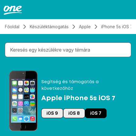
Átugrás, tovább a tartalomhoz
Főoldal
Készüléktámogatás
Apple
iPhone 5s iOS 7
Gépelés közben megjelennek a keresési javaslatok 
Segítség és támogatás a
következőhöz
Apple iPhone 5s iOS 7
iOS 9
iOS 8
iOS 7