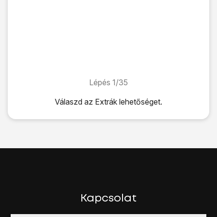
Lépés 1/35
Lépés 1/35
Válaszd az
Extrák
lehetőséget.
Válaszd az
Extrák
lehetőséget.
Válaszd a
Kontaktok
lehetőséget.
Kattints az
új kontakt létrehozása ikonra
.
Kattints az
Utó
mezőre, és írd be a kívánt keresztnevet.
Kattints a
Családi
mezőre, és írd be a kívánt vezetéknevet.
Válaszd a
telefonszám hozzáadása
lehetőséget, és írd be
Kattints
a telefonszám melletti mezőre
.
Válaszd ki
a kívánt számtípust
vagy az
Egyéni címke hozz
Kapcsolat
Ha az
Egyéni címke hozzáadása
lehetőséget választod: