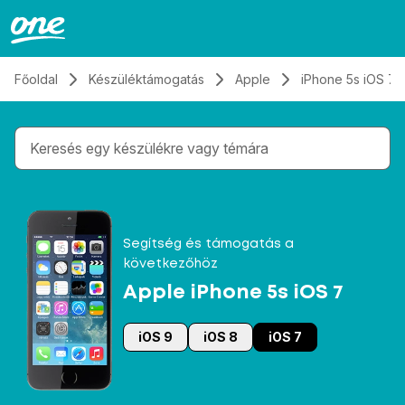
Átugrás, tovább a tartalomhoz
Főoldal
Készüléktámogatás
Apple
iPhone 5s iOS 7
Gépelés közben megjelennek a keresési javaslatok 
Segítség és támogatás a
következőhöz
Apple iPhone 5s iOS 7
iOS 9
iOS 8
iOS 7