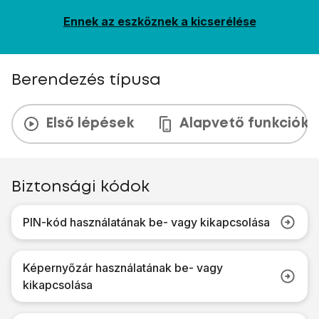
Ennek az eszköznek a kicserélése
Berendezés típusa
Első lépések
Alapvető funkciók
Biztonsági kódok
PIN-kód használatának be- vagy kikapcsolása
Képernyőzár használatának be- vagy
kikapcsolása