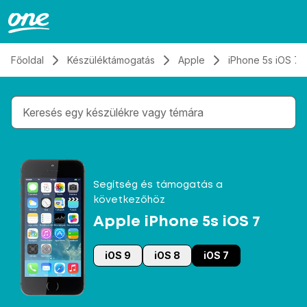
Átugrás, tovább a tartalomhoz
Főoldal
Készüléktámogatás
Apple
iPhone 5s iOS 7
Gépelés közben megjelennek a keresési javaslatok 
Segítség és támogatás a
következőhöz
Apple iPhone 5s iOS 7
iOS 9
iOS 8
iOS 7