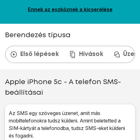
Ennek az eszköznek a kicserélése
Berendezés típusa
Első lépések
Hívások
Üzen
Apple iPhone 5c - A telefon SMS-
beállításai
Az SMS egy szöveges üzenet, amit más
mobiltelefonokra tudsz küldeni. Amint beletetted a
SIM-kártyát a telefonodba, tudsz SMS-eket küldeni
és fogadni.