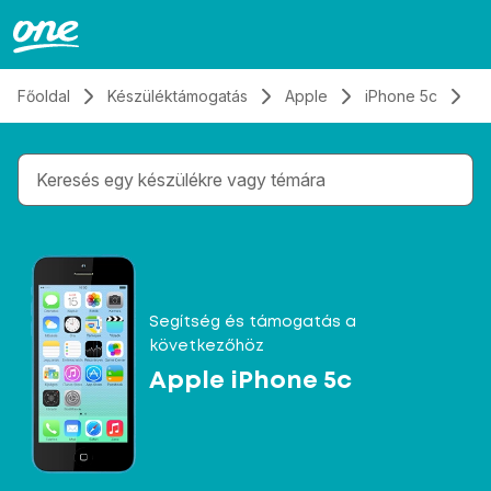
Átugrás, tovább a tartalomhoz
Főoldal
Készüléktámogatás
Apple
iPhone 5c
Ü
Gépelés közben megjelennek a keresési javaslatok 
Segítség és támogatás a
következőhöz
Apple iPhone 5c