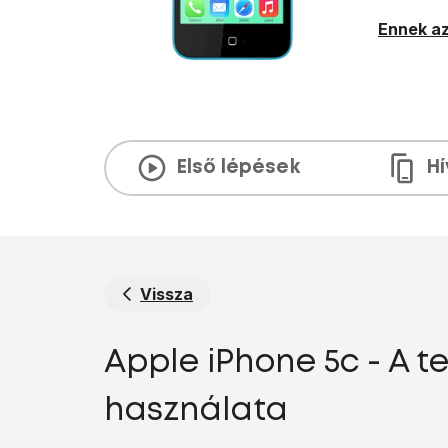
Ennek az
Első lépések
H
Vissza
Apple iPhone 5c - A t
használata