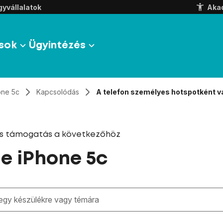
yvállalatok
Aka
sok
Ügyintézés
one 5c
Kapcsolódás
A telefon személyes hotspotként va
és támogatás a következőhöz
e iPhone 5c
zben megjelennek a keresési javaslatok a mező alatt