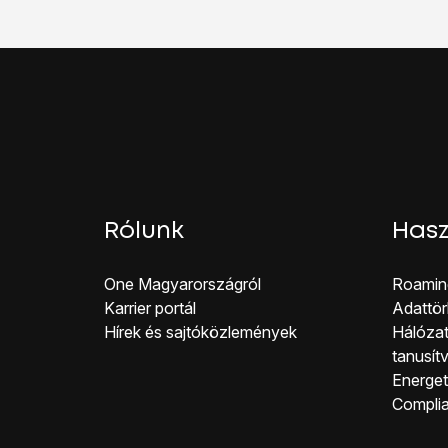
Válaszd a
Wi-Fi és Bl
Válaszd a
Wi-Fi jelszó
Írd be a kívánt jelszót
A következő a teendőd
Kapcsold be a Wi-Fi-t
Keresd meg az elérhető
Válaszd ki a telefonodat
Írd be a jelszót, amit 
Miután létrejött a kapc
Rólunk
Hasz
One Magyar országról
Roamin
Karrier portál
Adattör
Hírek és sajtóközlemények
Hálózat
tanusít
Energeti
Co mpli