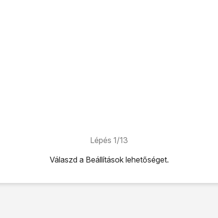
Lépés 1/13
Válaszd a
Beállítások
lehetőséget.
ehetőséget.
hotspot
lehetőséget.
hotspot" melletti csúszkára
úgy, hogy a kijelző azt mutassa, 
a Wi-Fi-t és a Bluetooth-t: