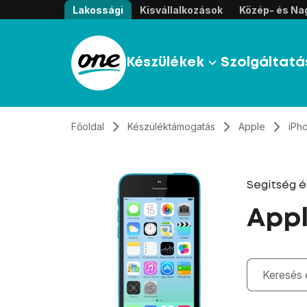
Átugrás, tovább a tartalomhoz
Lakossági
Kisvállalkozások
Közép- és Nag
Készülékek
Szolgáltatá
Főoldal
Készüléktámogatás
Apple
iPh
Segítség 
Appl
Gépelés kö