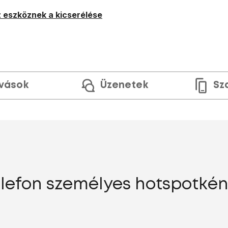
 eszköznek a kicserélése
ívások
Üzenetek
Sz
elefon személyes hotspotként