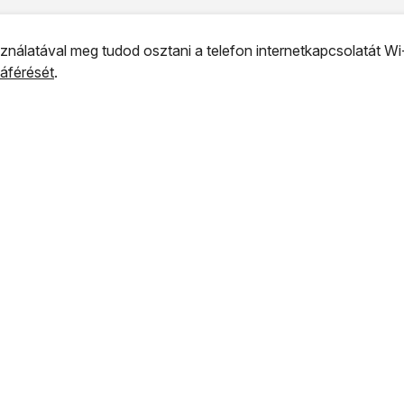
nálatával meg tudod osztani a telefon internetkapcsolatát Wi
záférését
.