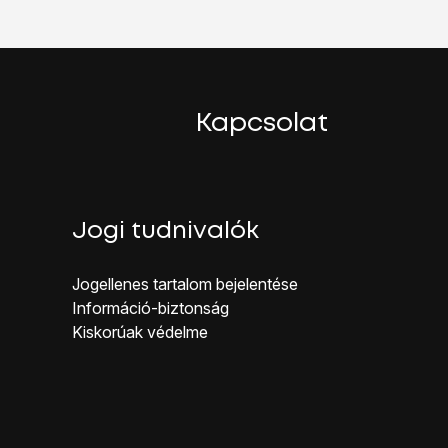
satlakoztatni:
Kapcsolat
al.
Jogi tudnivalók
Jogellenes ta rtalom bejelentése
Inf ormáció-biztonság
Kiskorúak véd elme