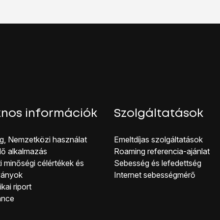
uetooth bekapcsolása
lehetőséget.
lehetőséget.
, és válaszd a
Kész
lehetőséget.
 azon a készüléken, amit a személyes hotspothoz szeretnél c
.
 Wi-Fi hálózatok listáját.
 a listáról.
a 3-es lépésben választottál, majd létesíts kapcsolatot a telefonn
solat, elérhető lesz az internet a másik készülékről.
nos információk
Szolgáltatások
g, Nemzetközi használat
Emeltdíjas szolgáltatások
lő alkalmazás
Roaming referencia-ajánlat
i minőségi célérté kek és
Sebesség és lefedettség
ványok
Internet sebességmérő
kai riport
ance