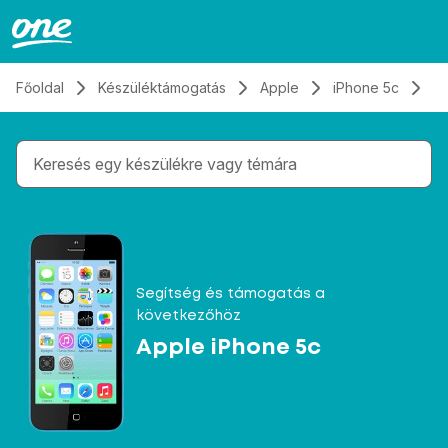
Átugrás, tovább a tartalomhoz
Főoldal
Készüléktámogatás
Apple
iPhone 5c
El
Gépelés közben megjelennek a keresési javaslatok 
Segítség és támogatás a
következőhöz
Apple iPhone 5c