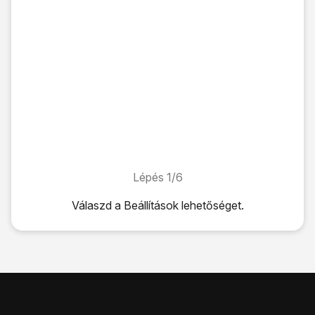
Lépés 1/6
Lépés 1/6
Válaszd a
Beállítások
lehetőséget.
Válaszd a
Beállítások
lehetőséget.
Válaszd a
Telefon
lehetőséget.
Válaszd a
SIM PIN
lehetőséget.
Kattints a
"SIM PIN" melletti csúszkára
a funkció be- vagy
Írd be a PIN-kódot, és válaszd a
Kész
lehetőséget.
A befejezéshez és ahhoz, hogy visszatérhess a főképe