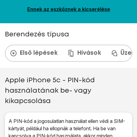
Ennek az eszköznek a kicserélése
Berendezés típusa
Első lépések
Hívások
Üzen
Apple iPhone 5c - PIN-kód
használatának be- vagy
kikapcsolása
A PIN-kód a jogosulatlan használat ellen védi a SIM-
kártyát, például ha ellopnák a telefont. Ha be van
kapcsolva a PIN-kód használata, akkor minden