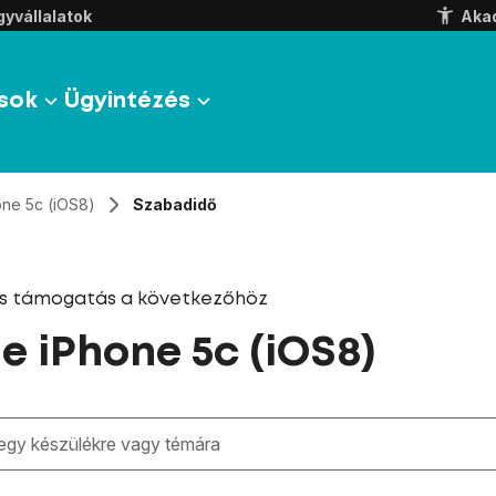
yvállalatok
Aka
sok
Ügyintézés
one 5c (iOS8)
Szabadidő
és támogatás a következőhöz
e iPhone 5c (iOS8)
zben megjelennek a keresési javaslatok a mező alatt