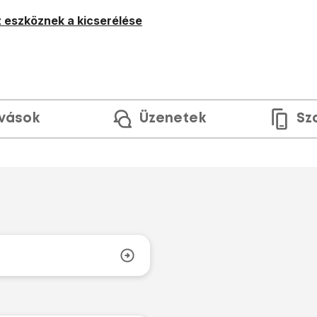
 eszköznek a kicserélése
ívások
Üzenetek
Sz