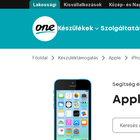
Átugrás, tovább a tartalomhoz
Lakossági
Kisvállalkozások
Közép- és Nag
Készülékek
Szolgáltatá
Főoldal
Készüléktámogatás
Apple
iPh
Segítség 
Appl
Gépelés kö