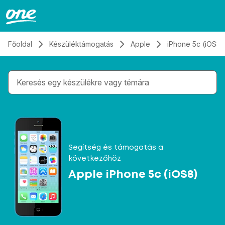
Átugrás, tovább a tartalomhoz
Főoldal
Készüléktámogatás
Apple
iPhone 5c (iOS8)
Gépelés közben megjelennek a keresési javaslatok 
Segítség és támogatás a
következőhöz
Apple iPhone 5c (iOS8)