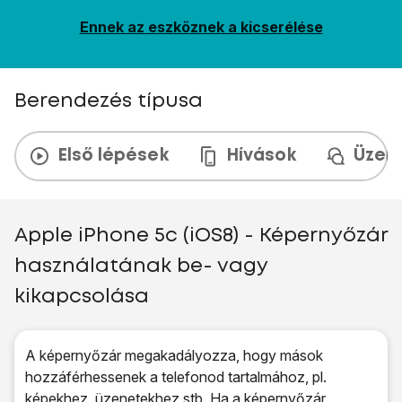
Ennek az eszköznek a kicserélése
Berendezés típusa
Első lépések
Hívások
Üzen
Apple iPhone 5c (iOS8) - Képernyőzár
használatának be- vagy
kikapcsolása
A képernyőzár megakadályozza, hogy mások
hozzáférhessenek a telefonod tartalmához, pl.
képekhez, üzenetekhez stb. Ha a képernyőzár