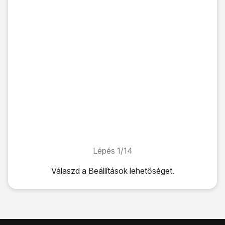
Lépés 1/14
Lépés 1/14
Válaszd a
Beállítások
lehetőséget.
Válaszd a
Beállítások
lehetőséget.
Válaszd a
Jelkód
lehetőséget.
Az alábbi lehetőségek közül választhatsz:
Képernyőzár használatának bekapcsolása, lásd 2a.