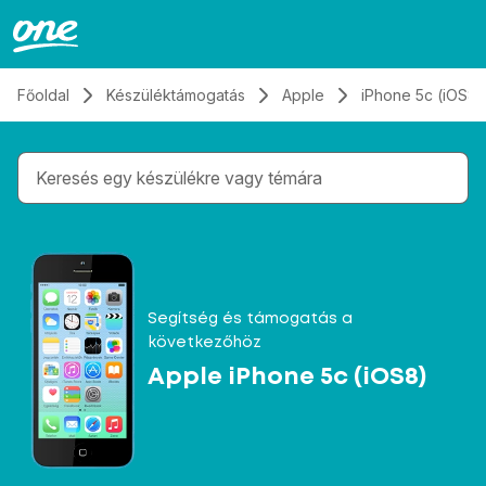
Átugrás, tovább a tartalomhoz
Főoldal
Készüléktámogatás
Apple
iPhone 5c (iOS8)
Gépelés közben megjelennek a keresési javaslatok 
Segítség és támogatás a
következőhöz
Apple iPhone 5c (iOS8)