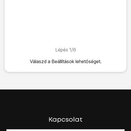
Lépés 1/6
Lépés 1/6
Válaszd a
Beállítások
lehetőséget.
Válaszd a
Beállítások
lehetőséget.
Válaszd az
iTunes és App Store
lehetőséget.
Kattints az
Apple ID
mezőre, és írd be az Apple ID-d felha
Kattints a
Jelszó
mezőre, és írd be az Apple ID-d jelszavát
Válaszd a
Bejelentkezés
lehetőséget.
A befejezéshez és ahhoz, hogy visszatérhess a főképe
Kapcsolat