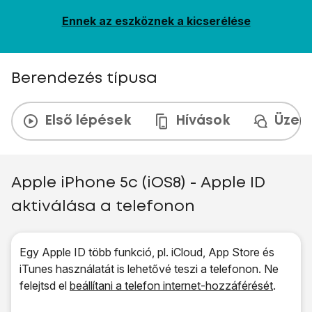
Ennek az eszköznek a kicserélése
Berendezés típusa
Első lépések
Hívások
Üzen
Apple iPhone 5c (iOS8) - Apple ID
aktiválása a telefonon
Egy Apple ID több funkció, pl. iCloud, App Store és
iTunes használatát is lehetővé teszi a telefonon. Ne
felejtsd el
beállítani a telefon internet-hozzáférését
.