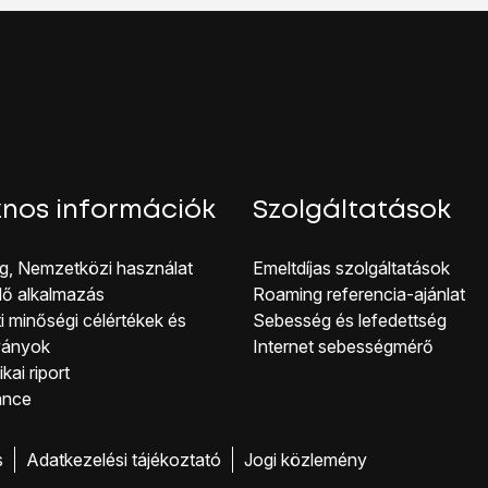
nos információk
Szolgáltatások
g, Nemzetközi használat
Emeltdíjas szolgáltatások
lő alkalmazás
Roaming referencia-ajánlat
i minőségi célérté kek és
Sebesség és lefedettség
ványok
Internet sebességmérő
kai riport
ance
s
Adatkezelési tájékoztató
Jogi közlemény