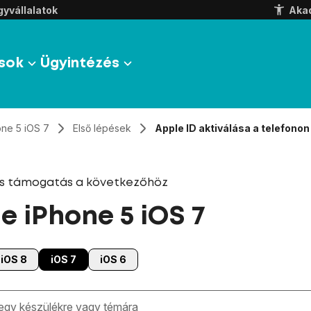
yvállalatok
Aka
sok
Ügyintézés
one 5 iOS 7
Első lépések
Apple ID aktiválása a telefonon
és támogatás a következőhöz
e iPhone 5 iOS 7
iOS 8
iOS 7
iOS 6
zben megjelennek a keresési javaslatok a mező alatt