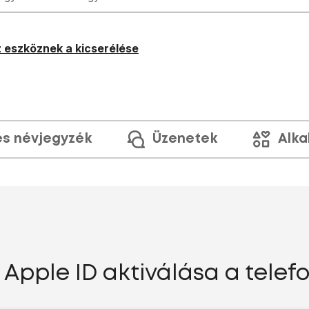
 eszköznek a kicserélése
és névjegyzék
Üzenetek
Alka
- Apple ID aktiválása a telef