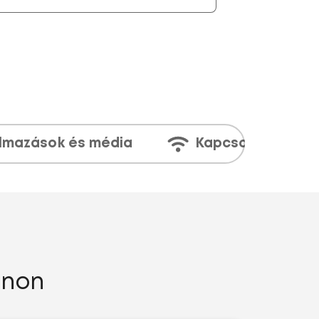
lmazások és média
Kapcsolatok
onon