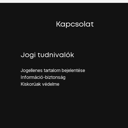
Kapcsolat
Jogi tudnivalók
Jogellenes ta rtalom bejelentése
Inf ormáció-biztonság
Kiskorúak véd elme