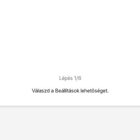
Lépés 1/6
Válaszd a
Beállítások
lehetőséget.
ehetőséget.
App Store
lehetőséget.
zőre, és írd be az Apple ID-d felhasználónevét.
e, és írd be az Apple ID-d jelszavát.
és
lehetőséget.
hoz, hogy visszatérhess a főképernyőhöz, nyomd meg
a főg