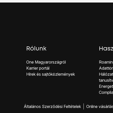
Rólunk
Hasz
One Magyar országról
Roamin
Karrier portál
Adattör
Hírek és sajtóközlemények
Hálózat
tanusít
Energeti
Co mpli
Általános Szerződési Feltételek
Online vásárlá