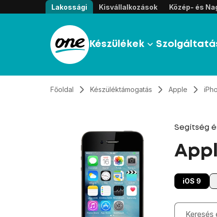
Átugrás, tovább a tartalomhoz
Lakossági
Kisvállalkozások
Közép- és Nag
Készülékek
Szolgáltatá
Főoldal
Készüléktámogatás
Apple
iPh
Segítség 
Appl
iOS 9
Gépelés kö