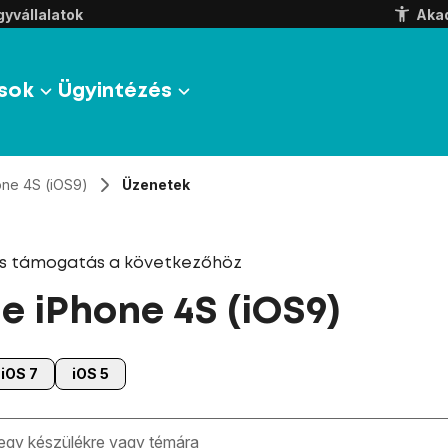
yvállalatok
Aka
sok
Ügyintézés
one 4S (iOS9)
Üzenetek
és támogatás a következőhöz
e iPhone 4S (iOS9)
iOS 7
iOS 5
zben megjelennek a keresési javaslatok a mező alatt