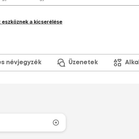
 eszköznek a kicserélése
és névjegyzék
Üzenetek
Alka