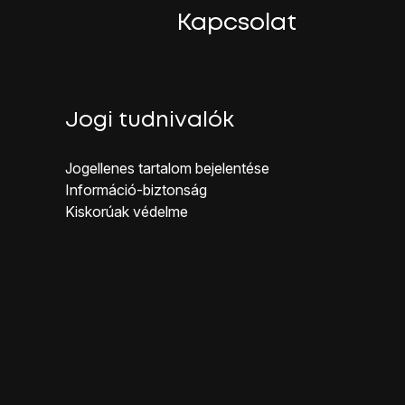
Kapcsolat
Jogi tudnivalók
Jogellenes ta rtalom bejelentése
Inf ormáció-biztonság
Kiskorúak véd elme