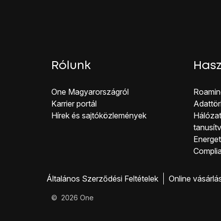
Rólunk
Hasz
One Magyar országról
Roamin
Karrier portál
Adattör
Hírek és sajtóközlemények
Hálózat
tanusít
Energeti
Co mpli
Általános Szerződési Feltételek
Online vásárlá
©
2026
One