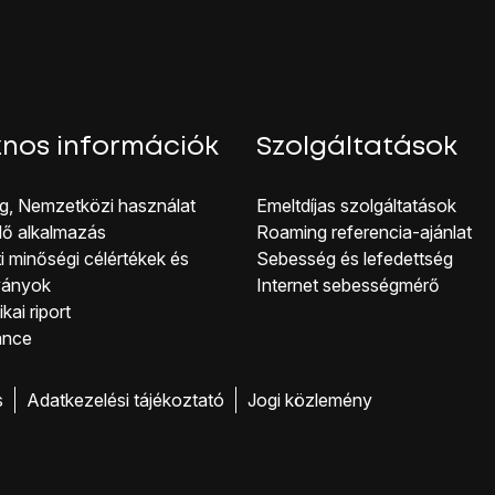
nos információk
Szolgáltatások
g, Nemzetközi használat
Emeltdíjas szolgáltatások
lő alkalmazás
Roaming referencia-ajánlat
i minőségi célérté kek és
Sebesség és lefedettség
ványok
Internet sebességmérő
kai riport
ance
s
Adatkezelési tájékoztató
Jogi közlemény