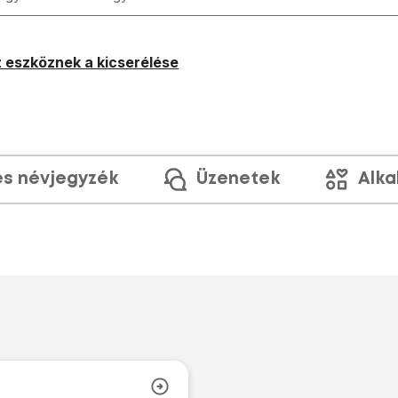
 eszköznek a kicserélése
és névjegyzék
Üzenetek
Alka