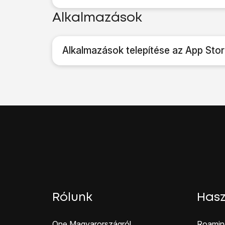
Alkalmazások
Alkalmazások telepítése az App Stor
Rólunk
Hasz
One Magyar országról
Roamin