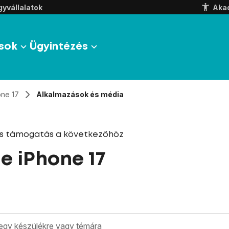
yvállalatok
Aka
sok
Ügyintézés
one 17
Alkalmazások és média
és támogatás a következőhöz
e iPhone 17
zben megjelennek a keresési javaslatok a mező alatt