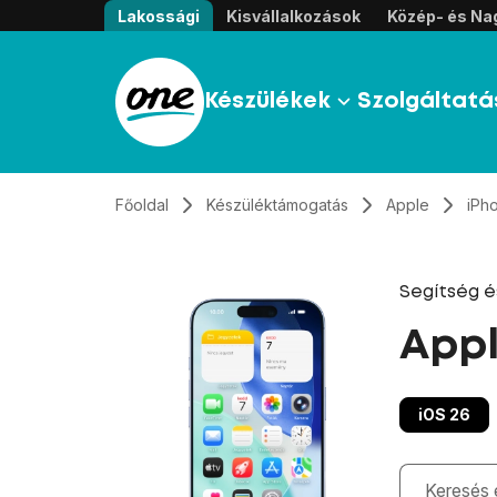
Átugrás, tovább a tartalomhoz
Lakossági
Kisvállalkozások
Közép- és Nag
Készülékek
Szolgáltatá
Főoldal
Készüléktámogatás
Apple
iPh
Segítség 
Appl
iOS 26
Gépelés kö