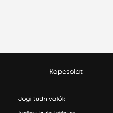
Kapcsolat
Jogi tudnivalók
Jogellenes ta rtalom bejelentése