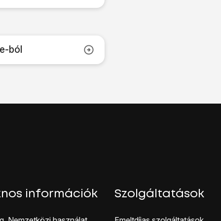
e-ból
nos információk
Szolgáltatások
g, Nemzetközi használat
Emeltdíjas szolgáltatások