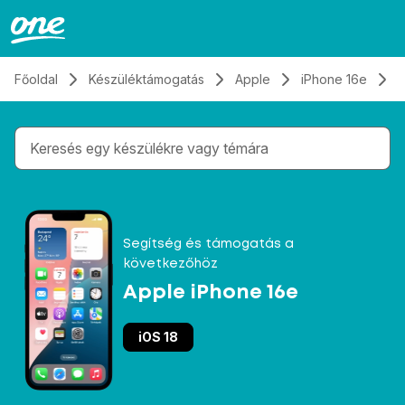
Átugrás, tovább a tartalomhoz
Főoldal
Készüléktámogatás
Apple
iPhone 16e
Gépelés közben megjelennek a keresési javaslatok 
Segítség és támogatás a
következőhöz
Apple iPhone 16e
iOS 18