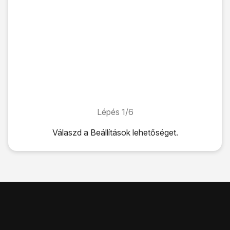
Lépés 1/6
Lépés 1/6
Válaszd a
Beállítások
lehetőséget.
Válaszd a
Beállítások
lehetőséget.
Válaszd az
Appok
lehetőséget.
Válaszd az
Üzenetek
lehetőséget.
Kattints
az „iMessage” melletti csúszkára
a funkció bekap
Kattints
a „Küldés szöveges üzenetként” melletti csúszkár
Ha bekapcsolod ezt a funkciót, akkor a telefon SMS-ként 
Húzd az ujjad felfelé
a kijelző aljáról, hogy visszatérj a k