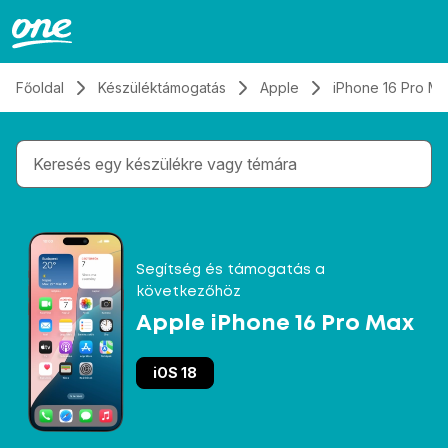
Átugrás, tovább a tartalomhoz
Főoldal
Készüléktámogatás
Apple
iPhone 16 Pro M
Gépelés közben megjelennek a keresési javaslatok 
Segítség és támogatás a
következőhöz
Apple iPhone 16 Pro Max
iOS 18