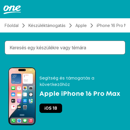
Átugrás, tovább a tartalomhoz
Főoldal
Készüléktámogatás
Apple
iPhone 16 Pro M
Gépelés közben megjelennek a keresési javaslatok 
Segítség és támogatás a
következőhöz
Apple iPhone 16 Pro Max
iOS 18