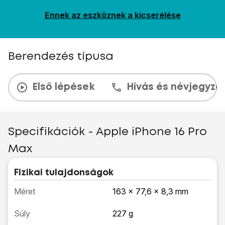
Ennek az eszköznek a kicserélése
Berendezés típusa
Első lépések
Hívás és névjegyzé
Specifikációk - Apple iPhone 16 Pro
Max
Fizikai tulajdonságok
Méret
163 x 77,6 x 8,3 mm
Súly
227 g