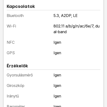
Kapcsolatok
Bluetooth
5.3, A2DP, LE
Wi-Fi
802.11 a/b/g/n/ac/6e/7, du
al-band
NFC
Igen
GPS
Igen
Érzékelők
Gyorsulásmérő
Igen
Giroszkóp
Igen
Iránytű
Igen
Barométer
Igen