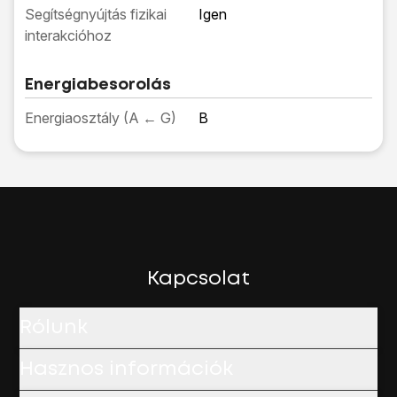
Segítségnyújtás fizikai
Igen
interakcióhoz
Energiabesorolás
Energiaosztály (A ← G)
B
Kapcsolat
Rólunk
Hasznos információk