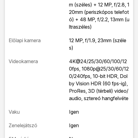
m (széles) + 12 MP, f/2.8, 1
20mm (periszkópos telefot
ó) + 48 MP, f/2.2, 13mm (u
ltraszéles)
Előlapi kamera
12 MP, f/1.9, 23mm (széle
s)
Videokamera
4K@24/25/30/60/100/12
0fps, 1080p@25/30/60/12
0/240fps, 10-bit HDR, Dol
by Vision HDR (60 fps-ig),
ProRes, 3D (térbeli) video/
audio, sztereó hangfelvéte
Vaku
Igen
Zenelejátszó
Igen