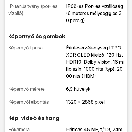
IP-tanúsítvány (por- és
IP68-as Por- és vízállóság
vízálló)
(6 méteres mélységig és 3
0 percig)
Képernyő és gombok
Képernyő típusa
Érintésérzékenység LTPO
XDR OLED kijelző, 120 Hz,
HDR10, Dolby Vision, 16 mi
llió szín, 1000 nits (typ), 20
00 nits (HBM)
Képernyő mérete
6,9 hüvelyk
Képernyőfelbontás
1320 x 2868 pixel
Kép, videó és hang
Főkamera
Hármas 48 MP, f/1.8, 24m