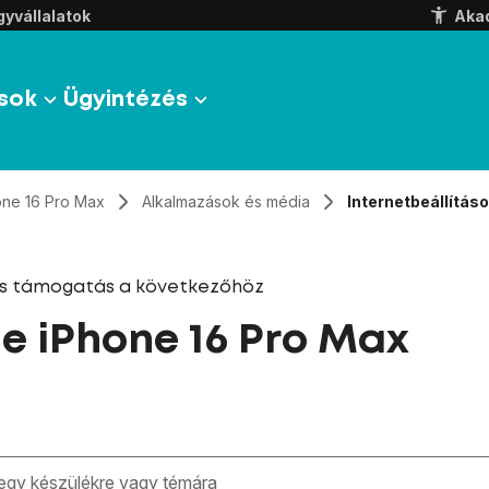
yvállalatok
Aka
sok
Ügyintézés
one 16 Pro Max
Alkalmazások és média
Internetbeállításo
és támogatás a következőhöz
e iPhone 16 Pro Max
zben megjelennek a keresési javaslatok a mező alatt