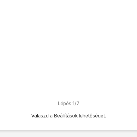
Lépés 1/7
Válaszd a
Beállítások
lehetőséget.
ehetőséget.
t
lehetőséget.