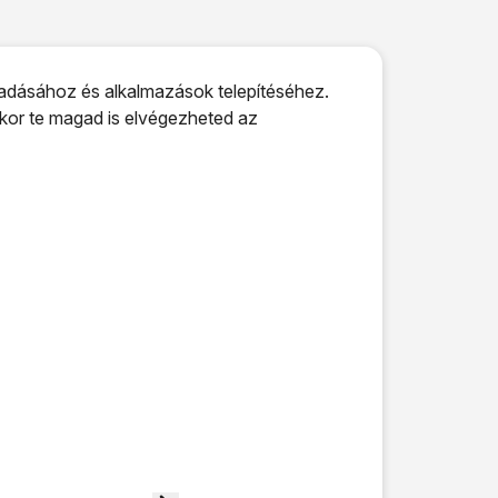
gadásához és alkalmazások telepítéséhez.
kkor te magad is elvégezheted az