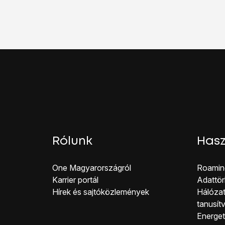
Válaszd a
Mobiladat-h
Válaszd az
APN
lehet
Válaszd az
APN
lehet
Kattints
a balra nyílra
a
Húzd az ujjad felfelé
a 
Rólunk
Hasz
One Magyar országról
Roamin
Karrier portál
Adattör
Hírek és sajtóközlemények
Hálózat
tanusít
Energeti