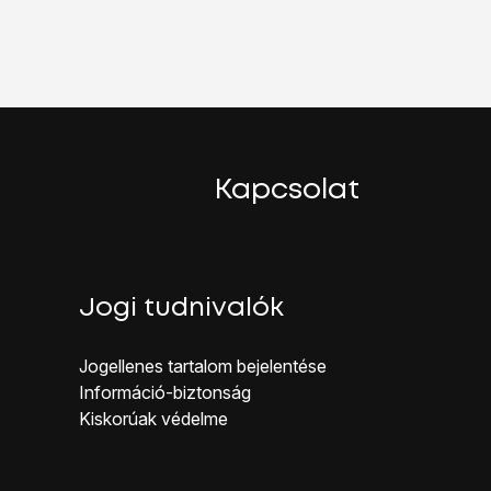
et
.
rnet
.
Kapcsolat
Jogi tudnivalók
Jogellenes ta rtalom bejelentése
Inf ormáció-biztonság
Kiskorúak véd elme