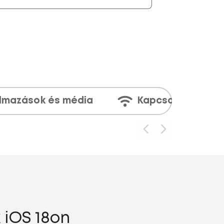
lmazások és média
Kapcsolatok
 iOS 18on