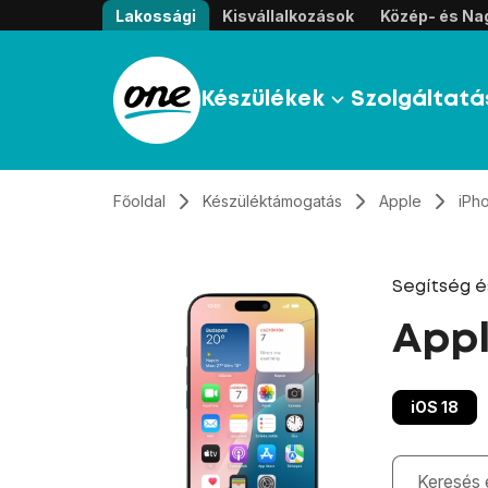
Átugrás, tovább a tartalomhoz
Lakossági
Kisvállalkozások
Közép- és Nag
Készülékek
Szolgáltatá
Főoldal
Készüléktámogatás
Apple
iPh
Segítség 
Appl
iOS 18
Gépelés kö