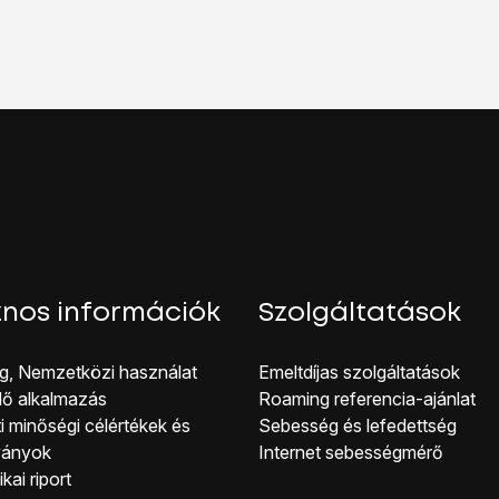
álózat
lehetőséget.
őséget. Amennyiben előfizetésed van, írd be azt, hogy
intern
őséget. Amennyiben feltöltőkártyád van, írd be azt, hogy
inte
 beállítások elmentéséhez.
kijelző aljáról, hogy visszatérj a kezdőképernyőhöz.
nos információk
Szolgáltatások
g, Nemzetközi használat
Emeltdíjas szolgáltatások
lő alkalmazás
Roaming referencia-ajánlat
i minőségi célérté kek és
Sebesség és lefedettség
ványok
Internet sebességmérő
kai riport