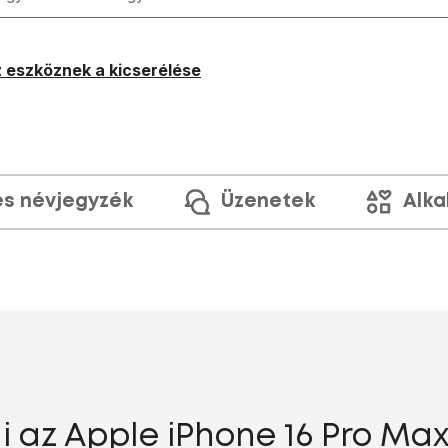
 eszköznek a kicserélése
és névjegyzék
Üzenetek
Alka
ai az Apple iPhone 16 Pro Max