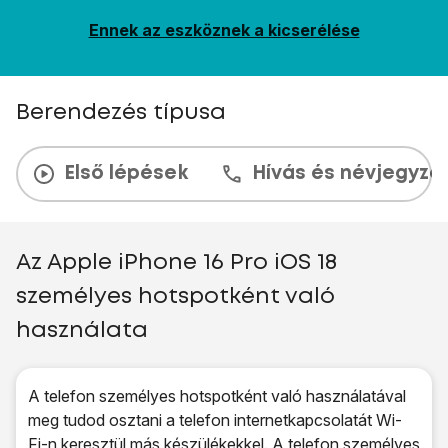
Ennek az eszköznek a kicserélése
Berendezés típusa
Első lépések
Hívás és névjegyzé
Az Apple iPhone 16 Pro iOS 18
személyes hotspotként való
használata
A telefon személyes hotspotként való használatával
meg tudod osztani a telefon internetkapcsolatát Wi-
Fi-n keresztül más készülékekkel. A telefon személyes