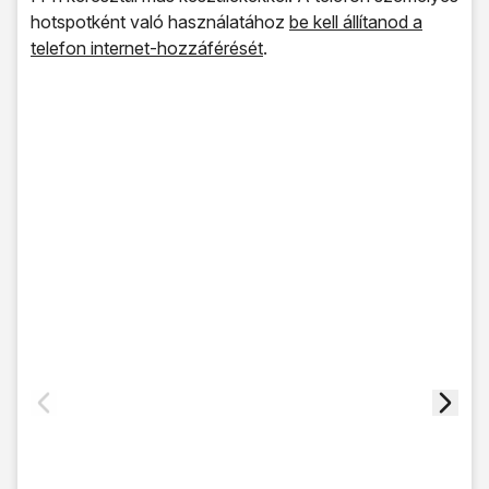
hotspotként való használatához
be kell állítanod a
telefon internet-hozzáférését
.