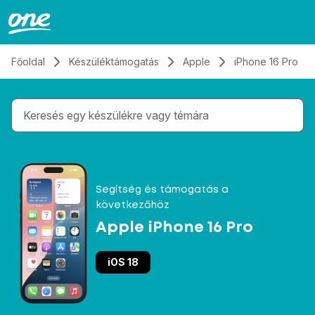
Átugrás, tovább a tartalomhoz
Főoldal
Készüléktámogatás
Apple
iPhone 16 Pro
Gépelés közben megjelennek a keresési javaslatok 
Segítség és támogatás a
következőhöz
Apple iPhone 16 Pro
iOS 18