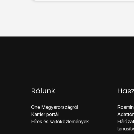
Válaszd a
Mobihálóza
Válaszd a
SIM PIN
leh
Kattints
a „SIM PIN” m
Írd be a PIN-kódod, é
Ha háromszor hibásan 
Húzd az ujjad felfelé
a 
Rólunk
Hasz
One Magyar országról
Roamin
Karrier portál
Adattör
Hírek és sajtóközlemények
Hálózat
tanusít