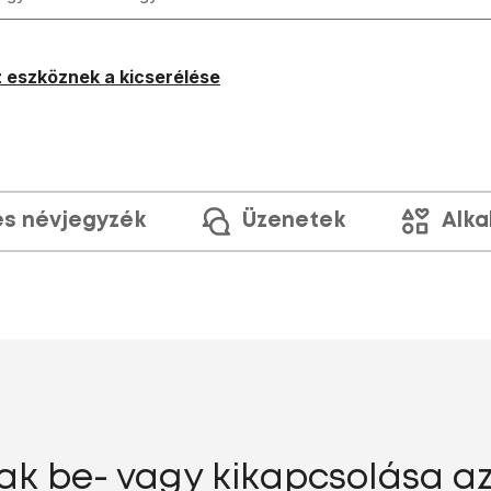
 eszköznek a kicserélése
és névjegyzék
Üzenetek
Alka
k be- vagy kikapcsolása az 