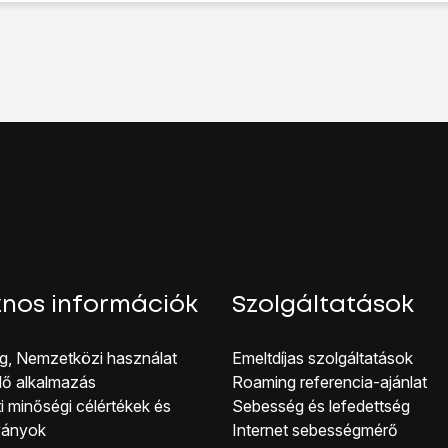
t
lehetőséget.
etőséget.
elletti csúszkára
a funkció be- vagy kikapcsolásához.
s válaszd a
Kész
lehetőséget.
írod be a PIN-kódot, a telefon blokkolja a SIM-kártyát. A S
kijelző aljáról, hogy visszatérj a kezdőképernyőhöz.
nos információk
Szolgáltatások
g, Nemzetközi használat
Emeltdíjas szolgáltatások
lő alkalmazás
Roaming referencia-ajánlat
i minőségi célérté kek és
Sebesség és lefedettség
ványok
Internet sebességmérő