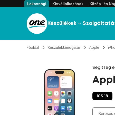
Átugrás, tovább a tartalomhoz
Lakossági
Kisvállalkozások
Közép- és Nag
Készülékek
Szolgáltatá
Főoldal
Készüléktámogatás
Apple
iPh
Segítség 
Appl
iOS 18
Gépelés kö