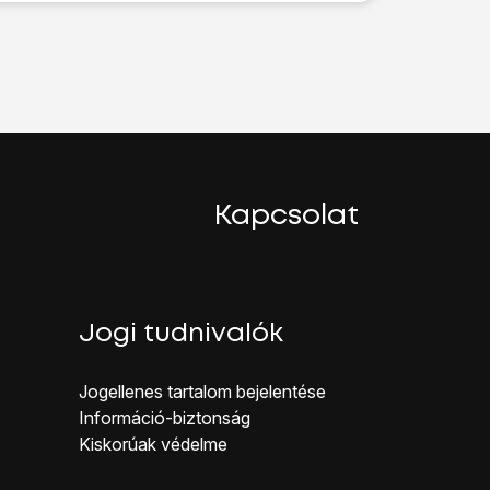
IM-kártya blokkolásának feloldásához a PUK-kódot kell megadn
Kapcsolat
Jogi tudnivalók
Jogellenes ta rtalom bejelentése
Inf ormáció-biztonság
Kiskorúak véd elme