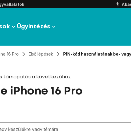
yvállalatok
Aka
sok
Ügyintézés
one 16 Pro
Első lépések
PIN-kód használatának be- vagy
és támogatás a következőhöz
e iPhone 16 Pro
zben megjelennek a keresési javaslatok a mező alatt