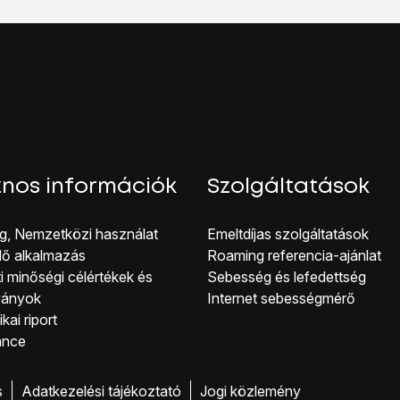
nos információk
Szolgáltatások
g, Nemzetközi használat
Emeltdíjas szolgáltatások
lő alkalmazás
Roaming referencia-ajánlat
i minőségi célérté kek és
Sebesség és lefedettség
ványok
Internet sebességmérő
kai riport
ance
s
Adatkezelési tájékoztató
Jogi közlemény