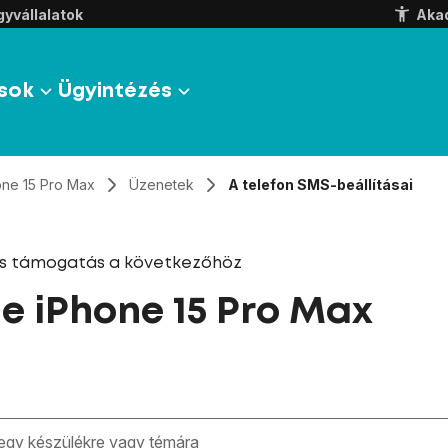
yvállalatok
Aka
sok
Ügyintézés
one 15 Pro Max
Üzenetek
A telefon SMS-beállításai
és támogatás a következőhöz
e iPhone 15 Pro Max
zben megjelennek a keresési javaslatok a mező alatt