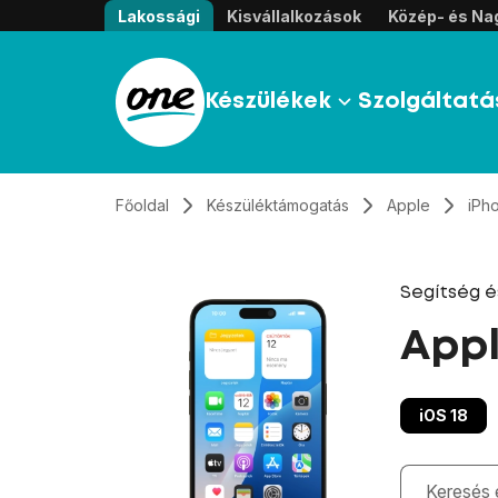
Átugrás, tovább a tartalomhoz
Lakossági
Kisvállalkozások
Közép- és Nag
Készülékek
Szolgáltatá
Főoldal
Készüléktámogatás
Apple
iPh
Segítség 
Appl
iOS 18
Gépelés kö