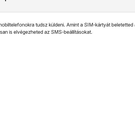
iltelefonokra tudsz küldeni. Amint a SIM-kártyát beletetted 
san is elvégezheted az SMS-beállításokat.