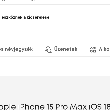
 eszköznek a kicserélése
és névjegyzék
Üzenetek
Alka
pple iPhone 15 Pro Max iOS 1