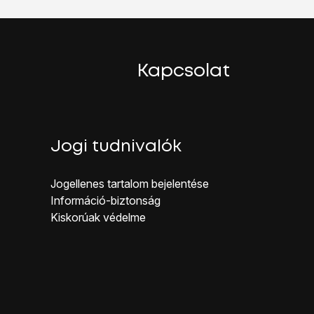
Kapcsolat
Jogi tudnivalók
Jogellenes ta rtalom bejelentése
Inf ormáció-biztonság
Kiskorúak véd elme