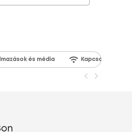
lmazások és média
Kapcsolatok
8on