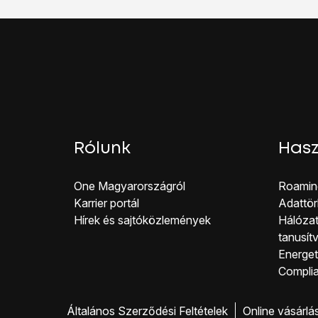
Rólunk
Hasz
One Magyar országról
Roamin
Karrier portál
Adattör
Hírek és sajtóközlemények
Hálózat
tanusít
Energeti
Co mpli
Általános Szerződési Feltételek
Online vásárlá