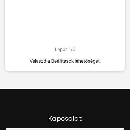
Lépés 1/6
Lépés 1/6
Válaszd a
Beállítások
lehetőséget.
Válaszd a
Beállítások
lehetőséget.
Válaszd a
Wi-Fi
lehetőséget.
Kattints
a „Wi-Fi” melletti csúszkára
a funkció bekapcsolá
Kattints
a kívánt Wi-Fi hálózatra
, és írd be a Wi-Fi hálózat
Amennyiben jelszó védi a Wi-Fi hálózatot, egy lakat-ikon l
Válaszd a
Csatlakozás
lehetőséget.
Húzd az ujjad felfelé
a kijelző aljáról, hogy visszatérj a k
Kapcsolat