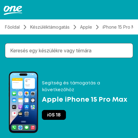
Átugrás, tovább a tartalomhoz
Főoldal
Készüléktámogatás
Apple
iPhone 15 Pro Ma
Gépelés közben megjelennek a keresési javaslatok 
Segítség és támogatás a
következőhöz
Apple iPhone 15 Pro Max
iOS 18