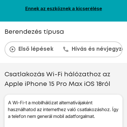
Ennek az eszköznek a kicserélése
Berendezés típusa
Első lépések
Hívás és névjegyzé
Csatlakozás Wi-Fi hálózathoz az
Apple iPhone 15 Pro Max iOS 18ról
A Wi-Fi-t a mobilhálózat alternatívájaként
használhatod az internethez való csatlakozáshoz. Így
a telefon nem generál mobil adatforgalmat.