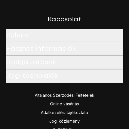
Válaszd a
Jelkód kikapcsolása
lehetőséget, és írd be a ké
Húzd az ujjad felfelé
a kijelző aljáról, hogy visszatérj a k
Kapcsolat
Rólunk
Hasznos információk
Szolgáltatások
Jogi tudnivalók
Általános Szerződési Feltételek
Online vásárlás
Adatkezelési tájékoztató
Jogi közlemény