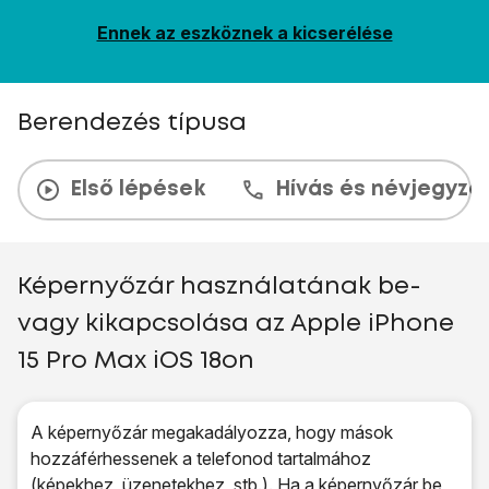
Ennek az eszköznek a kicserélése
Berendezés típusa
Első lépések
Hívás és névjegyzé
Képernyőzár használatának be-
vagy kikapcsolása az Apple iPhone
15 Pro Max iOS 18on
A képernyőzár megakadályozza, hogy mások
hozzáférhessenek a telefonod tartalmához
(képekhez, üzenetekhez, stb.). Ha a képernyőzár be