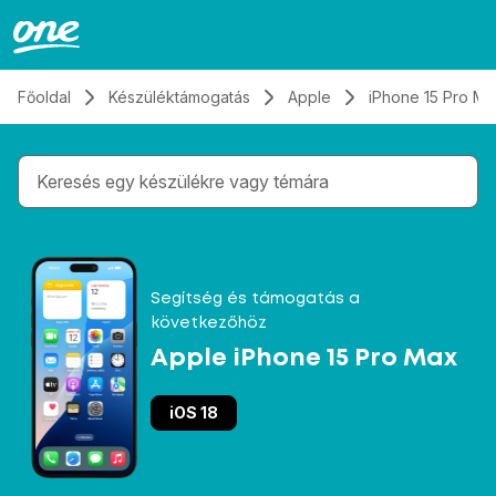
Átugrás, tovább a tartalomhoz
Főoldal
Készüléktámogatás
Apple
iPhone 15 Pro Ma
Gépelés közben megjelennek a keresési javaslatok 
Segítség és támogatás a
következőhöz
Apple iPhone 15 Pro Max
iOS 18