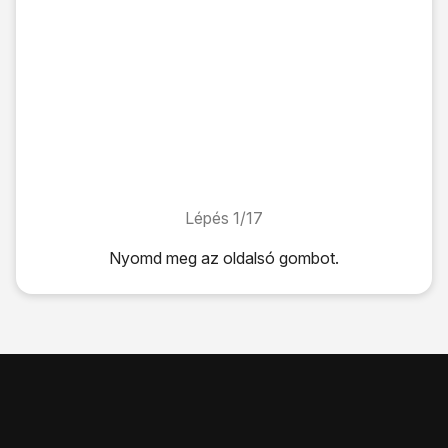
Lépés 1/17
Lépés 1/17
Nyomd meg
az oldalsó gombot
.
Nyomd meg
az oldalsó gombot
.
Húzd az ujjad felfelé
a kijelző aljáról.
Válaszd ki
a kívánt nyelvet
.
Válaszd ki
a kívánt országot vagy régiót
.
Válaszd a
SIM-kártya
lehetőséget.
Amennyiben a SIM-kártyád zárolva van, írd be a PIN-kódo
Ha háromszor hibásan írod be a PIN-kódot, a telefon blo