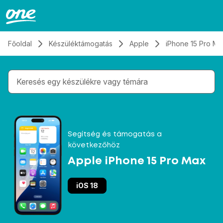
Átugrás, tovább a tartalomhoz
Főoldal
Készüléktámogatás
Apple
iPhone 15 Pro Ma
Gépelés közben megjelennek a keresési javaslatok 
Segítség és támogatás a
következőhöz
Apple iPhone 15 Pro Max
iOS 18