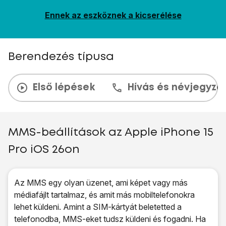
Ennek az eszköznek a kicserélése
Berendezés típusa
Első lépések
Hívás és névjegyzé
MMS-beállítások az Apple iPhone 15
Pro iOS 26on
Az MMS egy olyan üzenet, ami képet vagy más
médiafájlt tartalmaz, és amit más mobiltelefonokra
lehet küldeni. Amint a SIM-kártyát beletetted a
telefonodba, MMS-eket tudsz küldeni és fogadni. Ha