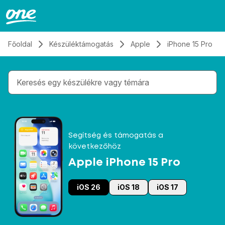
Átugrás, tovább a tartalomhoz
Főoldal
Készüléktámogatás
Apple
iPhone 15 Pro
Gépelés közben megjelennek a keresési javaslatok 
Segítség és támogatás a
következőhöz
Apple iPhone 15 Pro
iOS 26
iOS 18
iOS 17