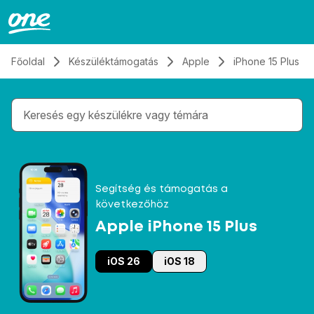
Átugrás, tovább a tartalomhoz
Főoldal
Készüléktámogatás
Apple
iPhone 15 Plus
Gépelés közben megjelennek a keresési javaslatok 
Segítség és támogatás a
következőhöz
Apple iPhone 15 Plus
iOS 26
iOS 18