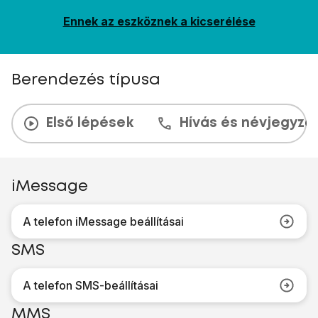
Ennek az eszköznek a kicserélése
Berendezés típusa
Első lépések
Hívás és névjegyzé
iMessage
A telefon iMessage beállításai
SMS
A telefon SMS-beállításai
MMS