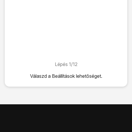
Lépés 1/12
Lépés 1/12
Válaszd a
Beállítások
lehetőséget.
Válaszd a
Beállítások
lehetőséget.
Válaszd az
Általános
lehetőséget.
Válaszd az „
iPhone átvitele vagy alaphelyzete
” lehetősége
Válaszd az
Alaphelyzetbe állítás
lehetőséget.
Válaszd a
Beállítások alaphelyzetbe állítása
lehetőséget.
Válaszd a
Beállítások alaphelyzetbe állítása
lehetőséget.
Válaszd a
Beállítások alaphelyzetbe állítása
lehetőséget. Vá