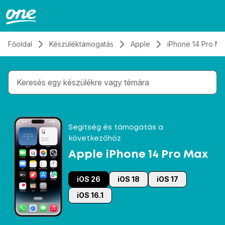
Átugrás, tovább a tartalomhoz
Főoldal
Készüléktámogatás
Apple
iPhone 14 Pro M
Gépelés közben megjelennek a keresési javaslatok 
Segítség és támogatás a
következőhöz
Apple iPhone 14 Pro Max
iOS 26
iOS 18
iOS 17
iOS 16.1