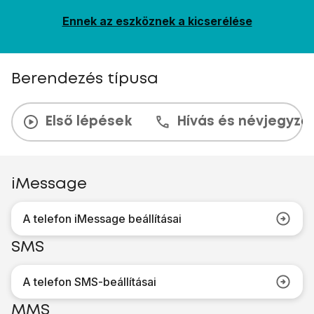
Ennek az eszköznek a kicserélése
Berendezés típusa
Első lépések
Hívás és névjegyzé
iMessage
A telefon iMessage beállításai
SMS
A telefon SMS-beállításai
MMS