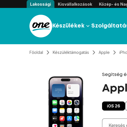
Átugrás, tovább a tartalomhoz
Lakossági
Kisvállalkozások
Közép- és Nag
Készülékek
Szolgáltatá
Főoldal
Készüléktámogatás
Apple
iPh
Segítség 
Appl
iOS 26
Gépelés kö