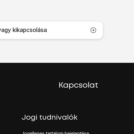
vagy kikapcsolása
Kapcsolat
Jogi tudnivalók
Jogellenes ta rtalom bejelentése