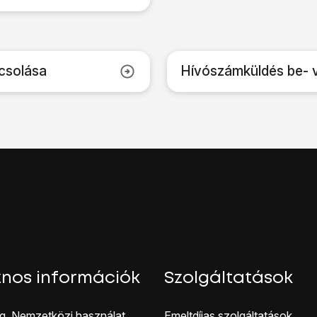
csolása
Hívószámküldés be- 
nos információk
Szolgáltatások
g, Nemzetközi használat
Emeltdíjas szolgáltatások