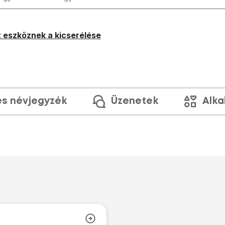
 eszköznek a kicserélése
és névjegyzék
Üzenetek
Alka