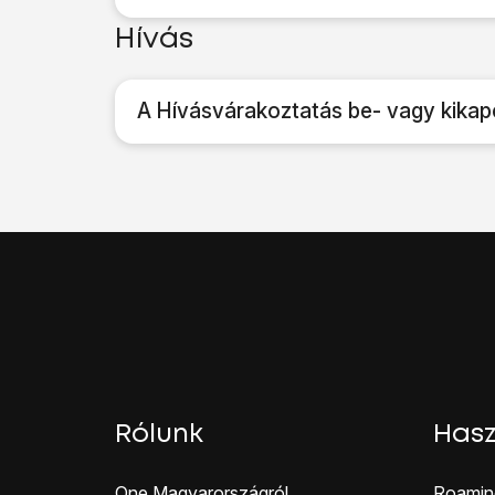
Hívás
A Hívásvárakoztatás be- vagy kikap
Rólunk
Hasz
One Magyar országról
Roamin