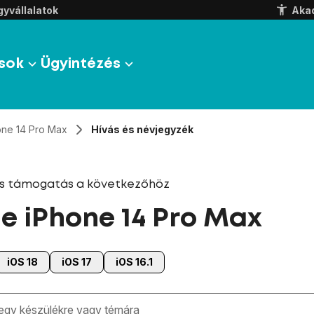
yvállalatok
Aka
sok
Ügyintézés
one 14 Pro Max
Hívás és névjegyzék
és támogatás a következőhöz
e iPhone 14 Pro Max
iOS 18
iOS 17
iOS 16.1
zben megjelennek a keresési javaslatok a mező alatt