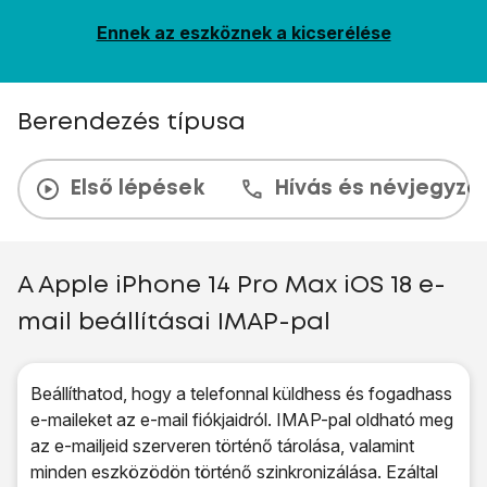
Ennek az eszköznek a kicserélése
Berendezés típusa
Első lépések
Hívás és névjegyzé
A Apple iPhone 14 Pro Max iOS 18 e-
mail beállításai IMAP-pal
Beállíthatod, hogy a telefonnal küldhess és fogadhass
e-maileket az e-mail fiókjaidról. IMAP-pal oldható meg
az e-mailjeid szerveren történő tárolása, valamint
minden eszközödön történő szinkronizálása. Ezáltal