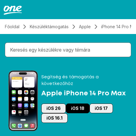
Átugrás, tovább a tartalomhoz
Főoldal
Készüléktámogatás
Apple
iPhone 14 Pro M
Gépelés közben megjelennek a keresési javaslatok 
Segítség és támogatás a
következőhöz
Apple iPhone 14 Pro Max
iOS 26
iOS 18
iOS 17
iOS 16.1