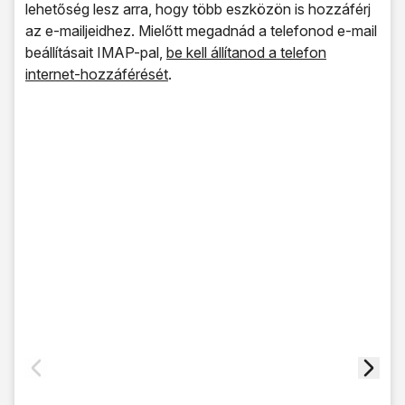
lehetőség lesz arra, hogy több eszközön is hozzáférj
az e-mailjeidhez. Mielőtt megadnád a telefonod e-mail
beállításait IMAP-pal,
be kell állítanod a telefon
internet-hozzáférését
.