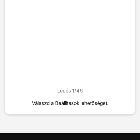
Lépés 1/46
Lépés 1/46
Válaszd a
Beállítások
lehetőséget.
Válaszd a
Beállítások
lehetőséget.
Válaszd az
Appok
lehetőséget.
Válaszd a
Mail
lehetőséget.
Válaszd a
Mail-fiókok
lehetőséget.