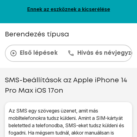
Ennek az eszköznek a kicserélése
Berendezés típusa
Első lépések
Hívás és névjegyzé
SMS-beállítások az Apple iPhone 14
Pro Max iOS 17on
Az SMS egy szöveges üzenet, amit más
mobiltelefonokra tudsz küldeni. Amint a SIM-kártyát
beletetted a telefonodba, SMS-eket tudsz küldeni és
fogadni. Ha mégsem tudnál, akkor manuálisan is