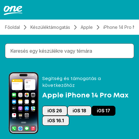
Átugrás, tovább a tartalomhoz
Főoldal
Készüléktámogatás
Apple
iPhone 14 Pro M
Gépelés közben megjelennek a keresési javaslatok 
Segítség és támogatás a
következőhöz
Apple iPhone 14 Pro Max
iOS 26
iOS 18
iOS 17
iOS 16.1