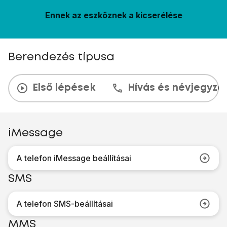
Ennek az eszköznek a kicserélése
Berendezés típusa
Első lépések
Hívás és névjegyzé
iMessage
A telefon iMessage beállításai
SMS
A telefon SMS-beállításai
MMS