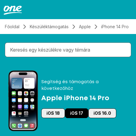
Átugrás, tovább a tartalomhoz
Főoldal
Készüléktámogatás
Apple
iPhone 14 Pro
Gépelés közben megjelennek a keresési javaslatok 
Segítség és támogatás a
következőhöz
Apple iPhone 14 Pro
iOS 18
iOS 17
iOS 16.0