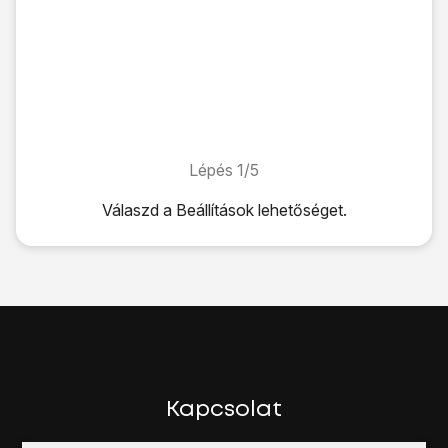
Lépés 1/5
Lépés 1/5
Válaszd a
Beállítások
lehetőséget.
Válaszd a
Beállítások
lehetőséget.
Válaszd a
Bluetooth
lehetőséget.
Kattints
a „Bluetooth” melletti csúszkára
a funkció bekapc
Minden Bluetooth-eszköz számára láthatóvá válik a készü
Válaszd ki
a kívánt Bluetooth-eszközt
, és kövesd a kijelz
Be kell kapcsolni a másik Bluetooth-eszközt, és elő kell ké
Húzd az ujjad felfelé
a kijelző aljáról, hogy visszatérj a k
Kapcsolat