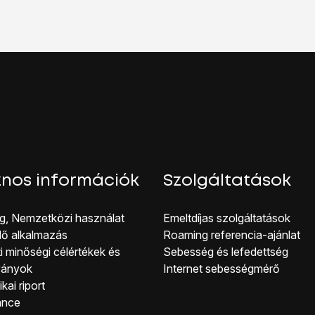
-ként” melletti csúszkára
a funkció be- vagy kikapcsolásához
funkciót, akkor a telefon SMS-ként fogja elküldeni az iMessag
kijelző aljáról, hogy visszatérj a kezdőképernyőhöz.
nos információk
Szolgáltatások
g, Nemzetközi használat
Emeltdíjas szolgáltatások
lő alkalmazás
Roaming referencia-ajánlat
i minőségi célérté kek és
Sebesség és lefedettség
ványok
Internet sebességmérő
kai riport
ance