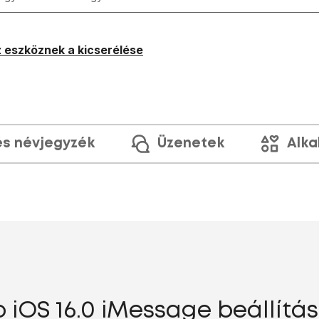
 eszköznek a kicserélése
és névjegyzék
Üzenetek
Alka
o iOS 16.0 iMessage beállítás