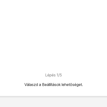
Lépés 1/5
Válaszd a
Beállítások
lehetőséget.
ehetőséget.
ehetőséget.
 melletti csúszkára
a funkció bekapcsolásához.