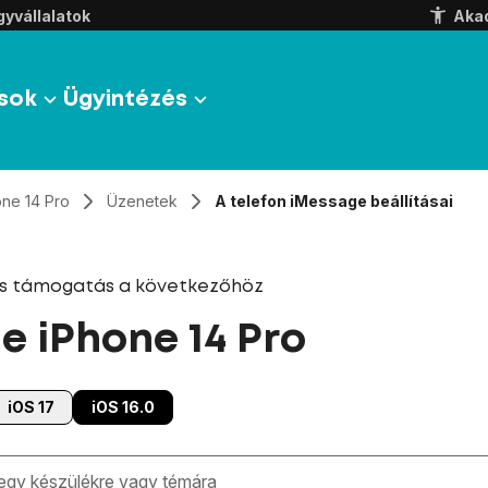
yvállalatok
Aka
sok
Ügyintézés
one 14 Pro
Üzenetek
A telefon iMessage beállításai
és támogatás a következőhöz
e iPhone 14 Pro
iOS 17
iOS 16.0
zben megjelennek a keresési javaslatok a mező alatt