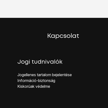
.
e-üzeneteidet abban az esetben, ha a szolgáltatás nem elérhe
Kapcsolat
Jogi tudnivalók
Jogellenes ta rtalom bejelentése
Inf ormáció-biztonság
Kiskorúak véd elme