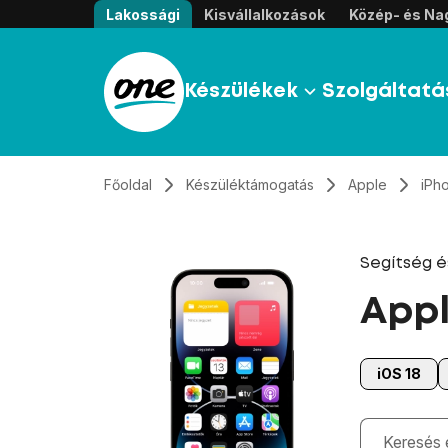
Átugrás, tovább a tartalomhoz
Lakossági
Kisvállalkozások
Közép- és Nag
Készülékek
Szolgáltatá
Főoldal
Készüléktámogatás
Apple
iPh
Segítség 
Appl
iOS 18
Gépelés kö