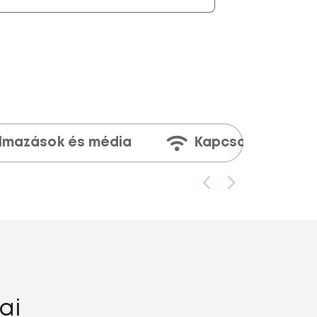
lmazások és média
Kapcsolatok
ai