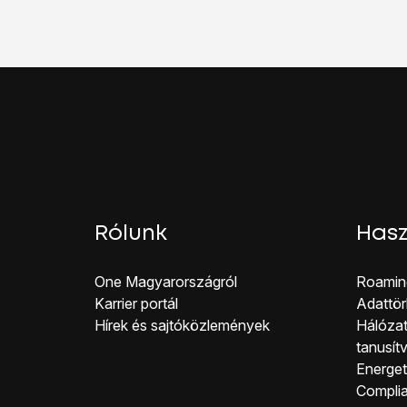
Kattints
a „Küldés SMS
Ha bekapcsolod ezt a 
Húzd az ujjad felfelé
a 
Rólunk
Hasz
One Magyar országról
Roamin
Karrier portál
Adattör
Hírek és sajtóközlemények
Hálózat
tanusít
Energeti
Co mpli