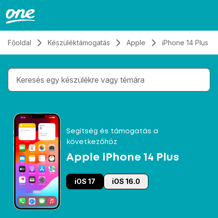
Átugrás, tovább a tartalomhoz
Főoldal
Készüléktámogatás
Apple
iPhone 14 Plus
Gépelés közben megjelennek a keresési javaslatok 
Segítség és támogatás a
következőhöz
Apple iPhone 14 Plus
iOS 17
iOS 16.0