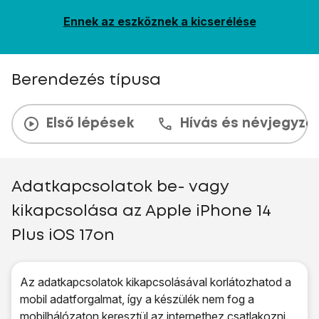
Ennek az eszköznek a kicserélése
Berendezés típusa
Első lépések
Hívás és névjegyzé
Adatkapcsolatok be- vagy
kikapcsolása az Apple iPhone 14
Plus iOS 17on
Az adatkapcsolatok kikapcsolásával korlátozhatod a
mobil adatforgalmat, így a készülék nem fog a
mobilhálózaton keresztül az internethez csatlakozni.