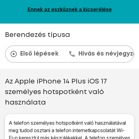
Ennek az eszköznek a kicserélése
Berendezés típusa
Első lépések
Hívás és névjegyzé
Az Apple iPhone 14 Plus iOS 17
személyes hotspotként való
használata
A telefon személyes hotspotként való használatával
meg tudod osztani a telefon internetkapcsolatát Wi-
Fi-n keresztül más készülékekkel. A telefon személyes