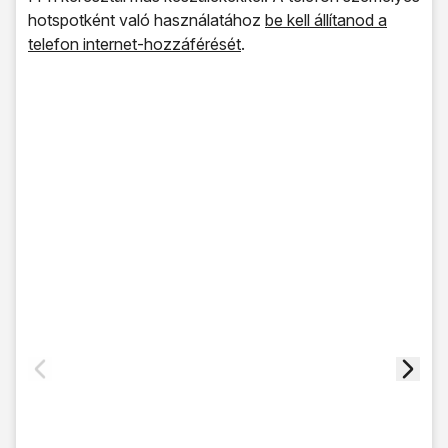
hotspotként való használatához
be kell állítanod a
telefon internet-hozzáférését
.