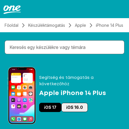
Átugrás, tovább a tartalomhoz
Főoldal
Készüléktámogatás
Apple
iPhone 14 Plus
Gépelés közben megjelennek a keresési javaslatok 
Segítség és támogatás a
következőhöz
Apple iPhone 14 Plus
iOS 17
iOS 16.0