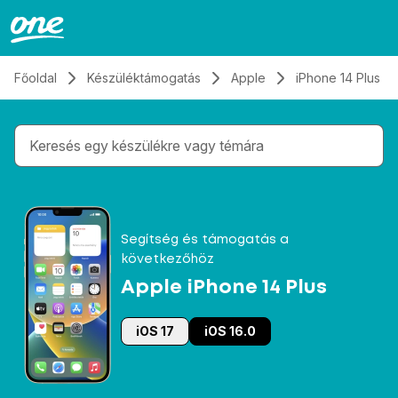
Átugrás, tovább a tartalomhoz
Főoldal
Készüléktámogatás
Apple
iPhone 14 Plus
Gépelés közben megjelennek a keresési javaslatok 
Segítség és támogatás a
következőhöz
Apple iPhone 14 Plus
iOS 17
iOS 16.0