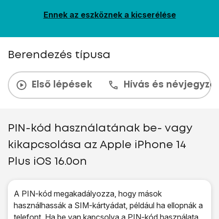
Ennek az eszköznek a kicserélése
Berendezés típusa
Első lépések
Hívás és névjegyzé
PIN-kód használatának be- vagy
kikapcsolása az Apple iPhone 14
Plus iOS 16.0on
A PIN-kód megakadályozza, hogy mások
használhassák a SIM-kártyádat, például ha ellopnák a
telefont. Ha be van kapcsolva a PIN-kód használata,