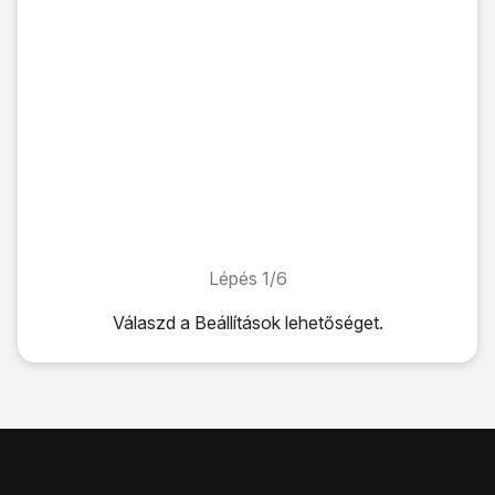
Lépés 1/6
Lépés 1/6
Válaszd a
Beállítások
lehetőséget.
Válaszd a
Beállítások
lehetőséget.
Válaszd a
Mobilhálózat
lehetőséget.
Válaszd a
SIM PIN
lehetőséget.
Kattints
a „SIM PIN” melletti csúszkára
a funkció be- vagy
Írd be a PIN-kódod, és válaszd a
Kész
lehetőséget.
Ha háromszor hibásan írod be a PIN-kódot, a telefon blo