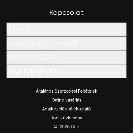
Húzd az ujjad felfelé
a kijelző aljáról, hogy visszatérj a k
Kapcsolat
Rólunk
Hasznos információk
Szolgáltatások
Jogi tudnivalók
Általános Szerződési Feltételek
Online vásárlás
Adatkezelési tájékoztató
Jogi közlemény
©
2026
One