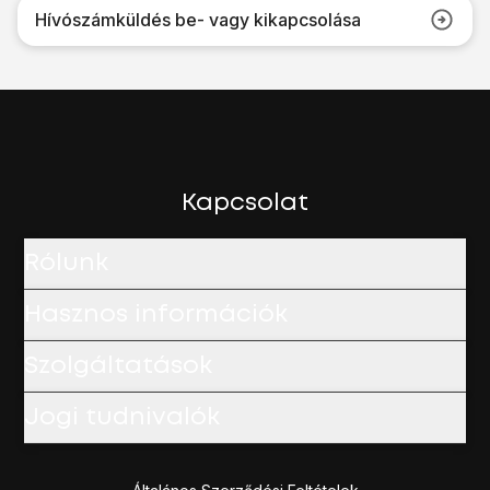
Hívószámküldés be- vagy kikapcsolása
Kapcsolat
Rólunk
Hasznos információk
Szolgáltatások
Jogi tudnivalók