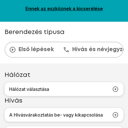
Ennek az eszköznek a kicserélése
Berendezés típusa
Első lépések
Hívás és névjegyzé
Hálózat
Hálózat választása
Hívás
A Hívásvárakoztatás be- vagy kikapcsolása