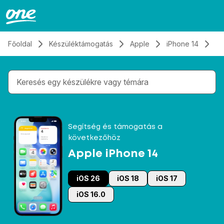
Átugrás, tovább a tartalomhoz
Főoldal
Készüléktámogatás
Apple
iPhone 14
Hí
Gépelés közben megjelennek a keresési javaslatok 
Segítség és támogatás a
következőhöz
Apple iPhone 14
iOS 26
iOS 18
iOS 17
iOS 16.0