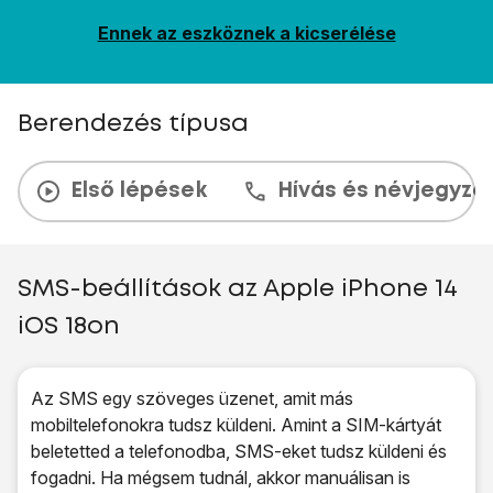
Ennek az eszköznek a kicserélése
Berendezés típusa
Első lépések
Hívás és névjegyzé
SMS-beállítások az Apple iPhone 14
iOS 18on
Az SMS egy szöveges üzenet, amit más
mobiltelefonokra tudsz küldeni. Amint a SIM-kártyát
beletetted a telefonodba, SMS-eket tudsz küldeni és
fogadni. Ha mégsem tudnál, akkor manuálisan is