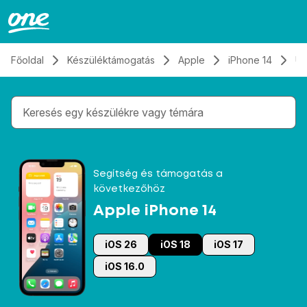
Átugrás, tovább a tartalomhoz
Főoldal
Készüléktámogatás
Apple
iPhone 14
Üz
Gépelés közben megjelennek a keresési javaslatok 
Segítség és támogatás a
következőhöz
Apple iPhone 14
iOS 26
iOS 18
iOS 17
iOS 16.0