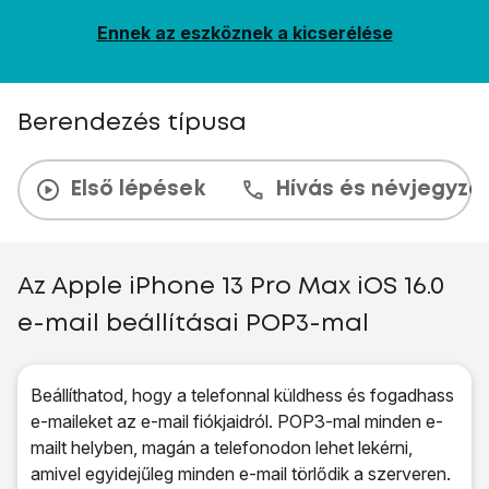
Ennek az eszköznek a kicserélése
Berendezés típusa
Első lépések
Hívás és névjegyzé
Az Apple iPhone 13 Pro Max iOS 16.0
e-mail beállításai POP3-mal
Beállíthatod, hogy a telefonnal küldhess és fogadhass
e-maileket az e-mail fiókjaidról. POP3-mal minden e-
mailt helyben, magán a telefonodon lehet lekérni,
amivel egyidejűleg minden e-mail törlődik a szerveren.