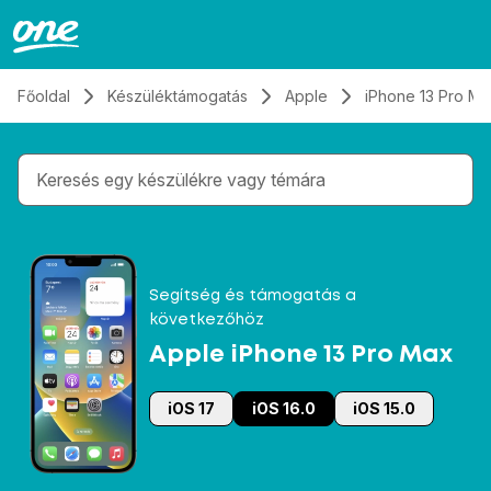
Átugrás, tovább a tartalomhoz
Főoldal
Készüléktámogatás
Apple
iPhone 13 Pro Ma
Gépelés közben megjelennek a keresési javaslatok 
Segítség és támogatás a
következőhöz
Apple iPhone 13 Pro Max
iOS 17
iOS 16.0
iOS 15.0