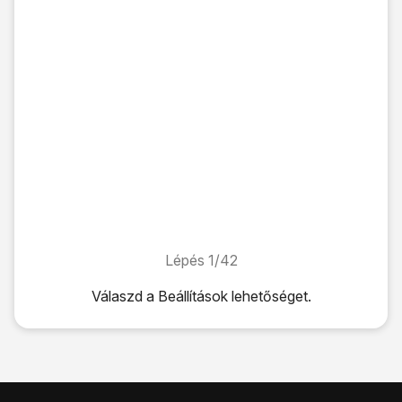
Lépés 1/42
Lépés 1/42
Válaszd a
Beállítások
lehetőséget.
Válaszd a
Beállítások
lehetőséget.
Válaszd a
Mail
lehetőséget.
Válaszd a
Fiókok
lehetőséget.
Válaszd a
Fiók hozzáadása
lehetőséget.