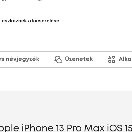
 eszköznek a kicserélése
és névjegyzék
Üzenetek
Alka
ple iPhone 13 Pro Max iOS 1