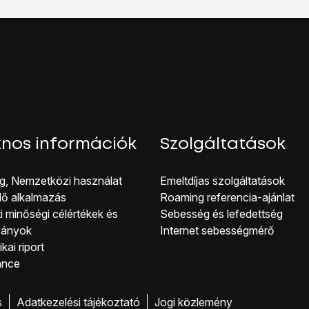
nos információk
Szolgáltatások
g, Nemzetközi használat
Emeltdíjas szolgáltatások
lő alkalmazás
Roaming referencia-ajánlat
i minőségi célérté kek és
Sebesség és lefedettség
ványok
Internet sebességmérő
kai riport
ance
s
Adatkezelési tájékoztató
Jogi közlemény