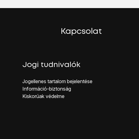
Kapcsolat
Jogi tudnivalók
Jogellenes ta rtalom bejelentése
Inf ormáció-biztonság
Kiskorúak véd elme