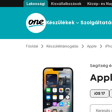
Átugrás, tovább a tartalomhoz
Lakossági
Kisvállalkozások
Közép- és Nag
Készülékek
Szolgáltatá
Főoldal
Készüléktámogatás
Apple
iPh
Segítség 
Appl
iOS 17
Gépelés kö