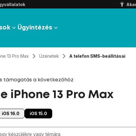
yvállalatok
Aka
sok
Ügyintézés
one 13 Pro Max
Üzenetek
A telefon SMS-beállításai
és támogatás a következőhöz
e iPhone 13 Pro Max
iOS 16.0
iOS 15.0
zben megjelennek a keresési javaslatok a mező alatt