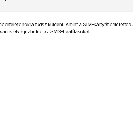
iltelefonokra tudsz küldeni. Amint a SIM-kártyát beletetted 
san is elvégezheted az SMS-beállításokat.