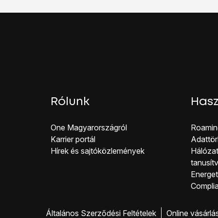
Rólunk
Hasz
One Magyar országról
Roamin
Karrier portál
Adattör
Hírek és sajtóközlemények
Hálózat
tanusít
Energeti
Co mpli
Általános Szerződési Feltételek
Online vásárlá