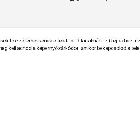
ok hozzáférhessenek a telefonod tartalmához (képekhez, üze
eg kell adnod a képernyőzárkódot, amikor bekapcsolod a telef