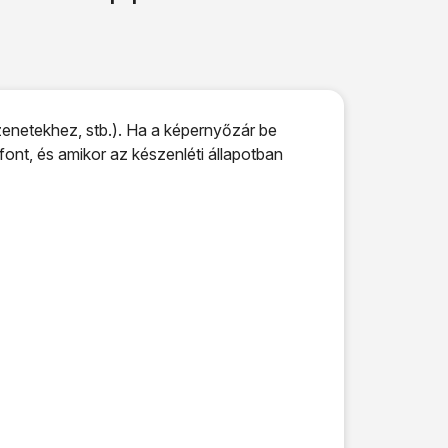
netekhez, stb.). Ha a képernyőzár be
ont, és amikor az készenléti állapotban