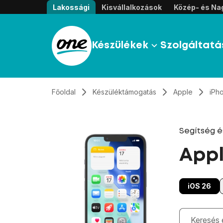
Átugrás, tovább a tartalomhoz
Lakossági
Kisvállalkozások
Közép- és Nag
Készülékek
Szolgáltatá
Főoldal
Készüléktámogatás
Apple
iPh
Segítség 
Appl
iOS 26
Gépelés kö