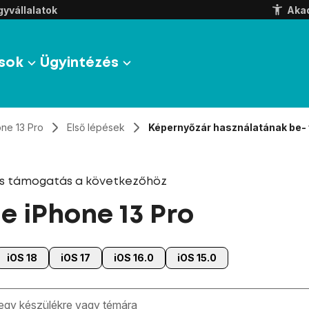
yvállalatok
Aka
sok
Ügyintézés
one 13 Pro
Első lépések
Képernyőzár használatának be- 
és támogatás a következőhöz
e iPhone 13 Pro
iOS 18
iOS 17
iOS 16.0
iOS 15.0
zben megjelennek a keresési javaslatok a mező alatt