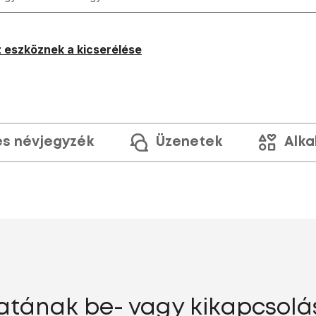
 eszköznek a kicserélése
és névjegyzék
Üzenetek
Alka
tának be- vagy kikapcsolás