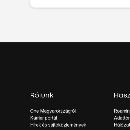
Válaszd a
Beállítások
l
Válaszd a
Face ID és 
Válaszd a
Jelkód beka
Kattints
az „Adatok tör
Ha bekapcsolod a funk
Válaszd a
Jelkód kika
Húzd az ujjad felfelé
a 
Rólunk
Hasz
One Magyar országról
Roamin
Karrier portál
Adattör
Hírek és sajtóközlemények
Hálózat