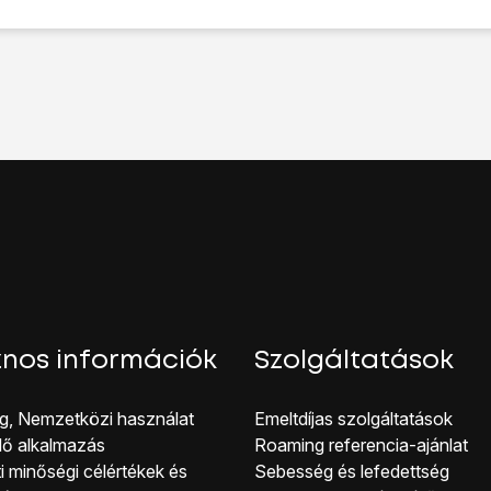
ehetőséget.
jelkód
lehetőséget.
pcsolása
lehetőséget, és írj be kétszer egymás után egy tets
lése” melletti csúszkára
a funkció be- vagy kikapcsolásához.
ciót, válaszd az
Engedélyezés
lehetőséget.
pcsolása
lehetőséget, és írd be a képernyőzárkódot.
kijelző aljáról, hogy visszatérj a kezdőképernyőhöz.
nos információk
Szolgáltatások
g, Nemzetközi használat
Emeltdíjas szolgáltatások
lő alkalmazás
Roaming referencia-ajánlat
i minőségi célérté kek és
Sebesség és lefedettség