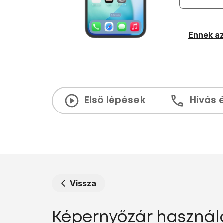
Ennek az
Első lépések
Hívás 
Vissza
Képernyőzár használa