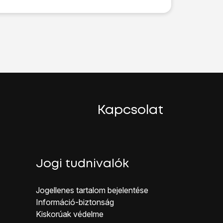
zőleges képernyőzárkódot.
Kapcsolat
Jogi tudnivalók
Jogellenes ta rtalom bejelentése
Inf ormáció-biztonság
Kiskorúak véd elme