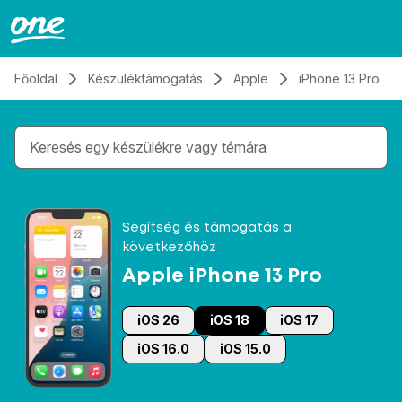
Átugrás, tovább a tartalomhoz
Főoldal
Készüléktámogatás
Apple
iPhone 13 Pro
Gépelés közben megjelennek a keresési javaslatok 
Segítség és támogatás a
következőhöz
Apple iPhone 13 Pro
iOS 26
iOS 18
iOS 17
iOS 16.0
iOS 15.0