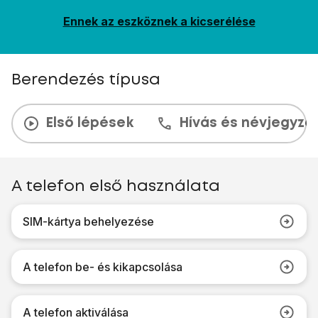
Ennek az eszköznek a kicserélése
Berendezés típusa
Első lépések
Hívás és névjegyzé
A telefon első használata
SIM-kártya behelyezése
A telefon be- és kikapcsolása
A telefon aktiválása