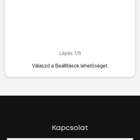
Lépés 1/6
Lépés 1/6
Válaszd a
Beállítások
lehetőséget.
Válaszd a
Beállítások
lehetőséget.
Válaszd a
Wi-Fi
lehetőséget.
Kattints
a „Wi-Fi” melletti csúszkára
a funkció bekapcsolá
Kattints
a kívánt Wi-Fi hálózatra
, és írd be a Wi-Fi hálózat
Amennyiben jelszó védi a Wi-Fi hálózatot, egy lakat-ikon l
Válaszd a
Csatlakozás
lehetőséget.
Húzd az ujjad felfelé
a kijelző aljáról, hogy visszatérj a k
Kapcsolat