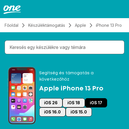
Átugrás, tovább a tartalomhoz
Főoldal
Készüléktámogatás
Apple
iPhone 13 Pro
Gépelés közben megjelennek a keresési javaslatok 
Segítség és támogatás a
következőhöz
Apple iPhone 13 Pro
iOS 26
iOS 18
iOS 17
iOS 16.0
iOS 15.0