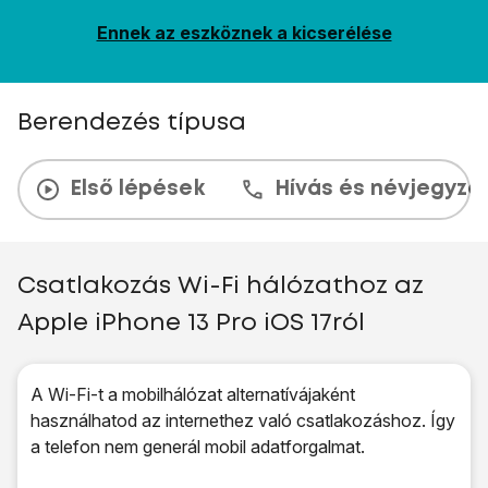
Ennek az eszköznek a kicserélése
Berendezés típusa
Első lépések
Hívás és névjegyzé
Csatlakozás Wi-Fi hálózathoz az
Apple iPhone 13 Pro iOS 17ról
A Wi-Fi-t a mobilhálózat alternatívájaként
használhatod az internethez való csatlakozáshoz. Így
a telefon nem generál mobil adatforgalmat.