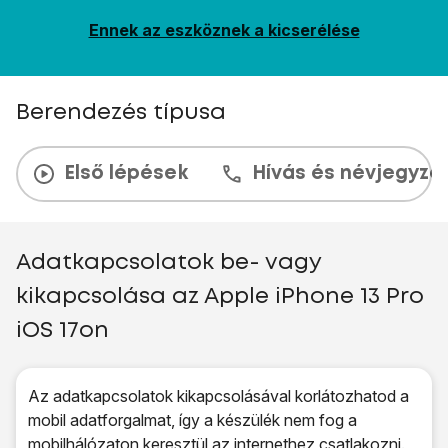
Ennek az eszköznek a kicserélése
Berendezés típusa
Első lépések
Hívás és névjegyzé
Adatkapcsolatok be- vagy
kikapcsolása az Apple iPhone 13 Pro
iOS 17on
Az adatkapcsolatok kikapcsolásával korlátozhatod a
mobil adatforgalmat, így a készülék nem fog a
mobilhálózaton keresztül az internethez csatlakozni.