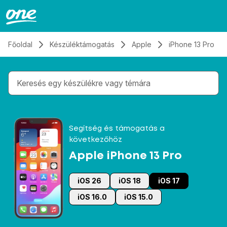
Átugrás, tovább a tartalomhoz
Főoldal
Készüléktámogatás
Apple
iPhone 13 Pro
Gépelés közben megjelennek a keresési javaslatok 
Segítség és támogatás a
következőhöz
Apple iPhone 13 Pro
iOS 26
iOS 18
iOS 17
iOS 16.0
iOS 15.0