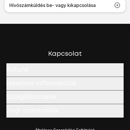
Hívószámküldés be- vagy kikapcsolása
Kapcsolat
Rólunk
Hasznos információk
Szolgáltatások
Jogi tudnivalók