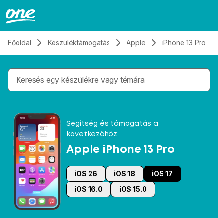
Átugrás, tovább a tartalomhoz
Főoldal
Készüléktámogatás
Apple
iPhone 13 Pro
Gépelés közben megjelennek a keresési javaslatok 
Segítség és támogatás a
következőhöz
Apple iPhone 13 Pro
iOS 26
iOS 18
iOS 17
iOS 16.0
iOS 15.0