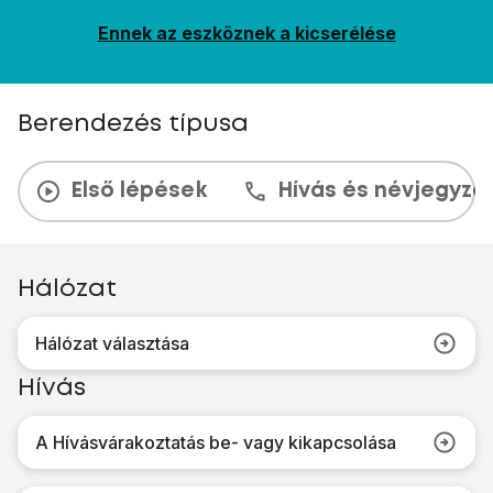
Ennek az eszköznek a kicserélése
Berendezés típusa
Első lépések
Hívás és névjegyzé
Hálózat
Hálózat választása
Hívás
A Hívásvárakoztatás be- vagy kikapcsolása