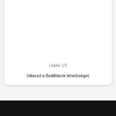
Lépés 1/5
Lépés 1/5
Válaszd a
Beállítások
lehetőséget.
Válaszd a
Beállítások
lehetőséget.
Válaszd a
Mobilhálózat
lehetőséget.
Válaszd a
Mobiladat-lehetőségek
lehetőséget.
Kattints
az „Adatroaming” melletti csúszkára
a funkció be-
Húzd az ujjad felfelé
a kijelző aljáról, hogy visszatérj a k