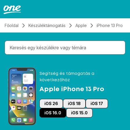
Átugrás, tovább a tartalomhoz
Főoldal
Készüléktámogatás
Apple
iPhone 13 Pro
Gépelés közben megjelennek a keresési javaslatok 
Segítség és támogatás a
következőhöz
Apple iPhone 13 Pro
iOS 26
iOS 18
iOS 17
iOS 16.0
iOS 15.0