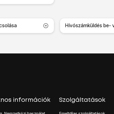
csolása
Hívószámküldés be- 
nos információk
Szolgáltatások
g, Nemzetközi használat
Emeltdíjas szolgáltatások