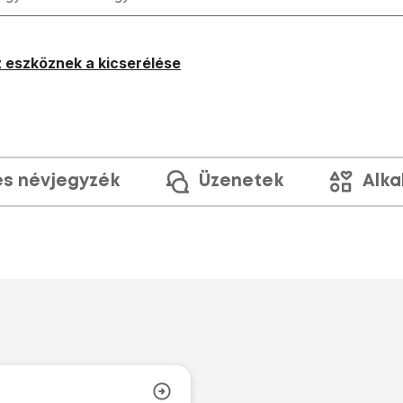
 eszköznek a kicserélése
és névjegyzék
Üzenetek
Alka