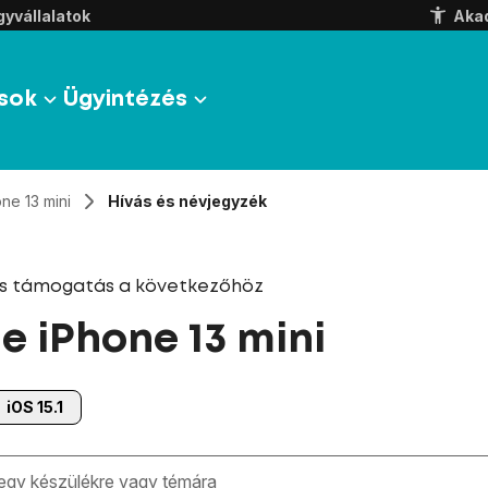
yvállalatok
Aka
sok
Ügyintézés
ne 13 mini
Hívás és névjegyzék
és támogatás a következőhöz
e iPhone 13 mini
iOS 15.1
zben megjelennek a keresési javaslatok a mező alatt