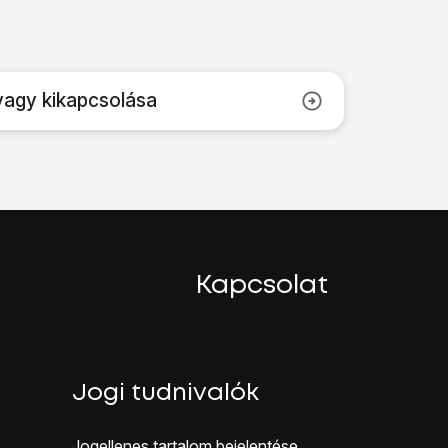
vagy kikapcsolása
Kapcsolat
Jogi tudnivalók
Jogellenes ta rtalom bejelentése