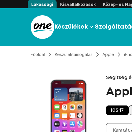
Átugrás, tovább a tartalomhoz
Lakossági
Kisvállalkozások
Közép- és Nag
Készülékek
Szolgáltatá
Főoldal
Készüléktámogatás
Apple
iPho
Segítség 
Appl
iOS 17
Gépelés kö