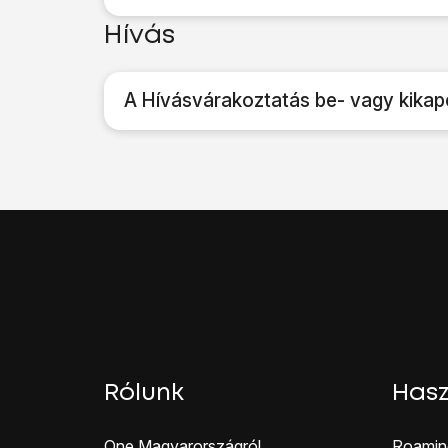
Hívás
A Hívásvárakoztatás be- vagy kikap
Rólunk
Hasz
One Magyar országról
Roamin