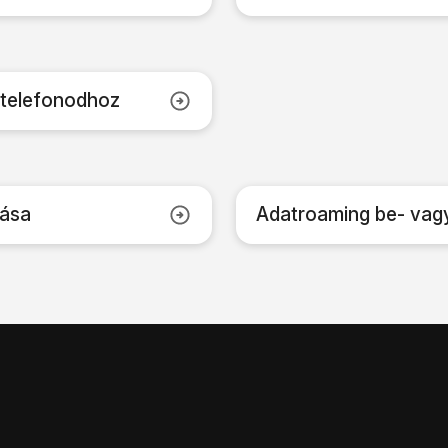
 telefonodhoz
lása
Adatroaming be- vag