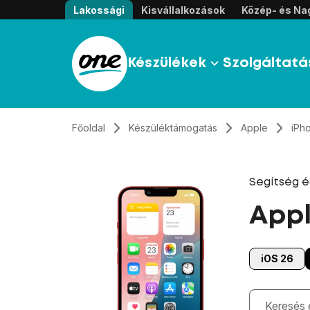
Átugrás, tovább a tartalomhoz
Lakossági
Kisvállalkozások
Közép- és Nag
Készülékek
Szolgáltatá
Főoldal
Készüléktámogatás
Apple
iPh
Segítség 
Appl
iOS 26
Gépelés kö