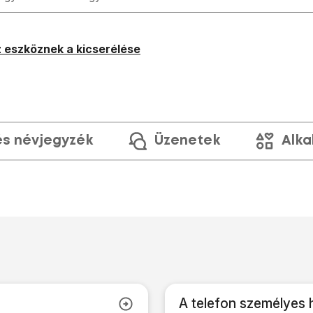
 eszköznek a kicserélése
és névjegyzék
Üzenetek
Alka
A telefon személyes 