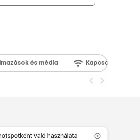
lmazások és média
Kapcsolatok
hotspotként való használata