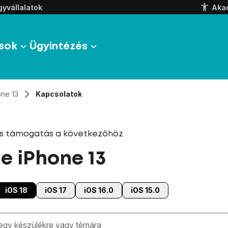
yvállalatok
Aka
sok
Ügyintézés
one 13
Kapcsolatok
és támogatás a következőhöz
e iPhone 13
iOS 18
iOS 17
iOS 16.0
iOS 15.0
zben megjelennek a keresési javaslatok a mező alatt