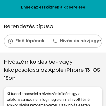
Ennek az eszköznek a kicserélése
Berendezés típusa
Első lépések
Hívás és névjegyzé
Hívószámküldés be- vagy
kikapcsolása az Apple iPhone 13 iOS
18on
Ki tudod kapcsolni a hívószámküldést, így a
telefonszámod nem fog megjelenni a hívott félnél,
amikor hívást kezdeményezel. Csak hívás esetén