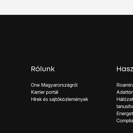
Húzd az ujjad felfelé
a 
Rólunk
Hasz
One Magyar országról
Roamin
Karrier portál
Adattör
Hírek és sajtóközlemények
Hálózat
tanusít
Energeti
Co mpli