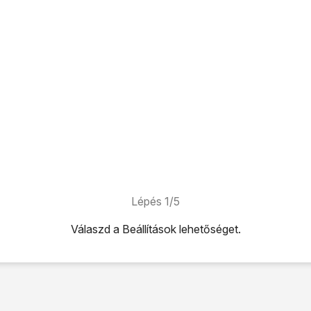
Lépés 1/5
Válaszd a
Beállítások
lehetőséget.
ehetőséget.
tőséget.
oztatás
lehetőséget.
oztatás” melletti csúszkára
a funkció be- vagy kikapcsolásáho