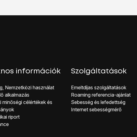
kijelző aljáról, hogy visszatérj a kezdőképernyőhöz.
nos információk
Szolgáltatások
g, Nemzetközi használat
Emeltdíjas szolgáltatások
lő alkalmazás
Roaming referencia-ajánlat
i minőségi célérté kek és
Sebesség és lefedettség
ványok
Internet sebességmérő
kai riport
ance