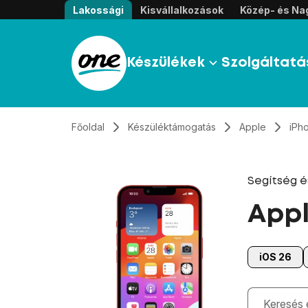
Átugrás, tovább a tartalomhoz
Lakossági
Kisvállalkozások
Közép- és Nag
Készülékek
Szolgáltatá
Főoldal
Készüléktámogatás
Apple
iPh
Segítség 
Appl
iOS 26
Gépelés kö