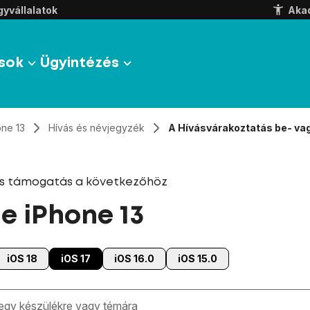
yvállalatok
Aka
sok
Ügyintézés
one 13
Hívás és névjegyzék
A Hívásvárakoztatás be- va
és támogatás a következőhöz
e iPhone 13
iOS 18
iOS 17
iOS 16.0
iOS 15.0
zben megjelennek a keresési javaslatok a mező alatt