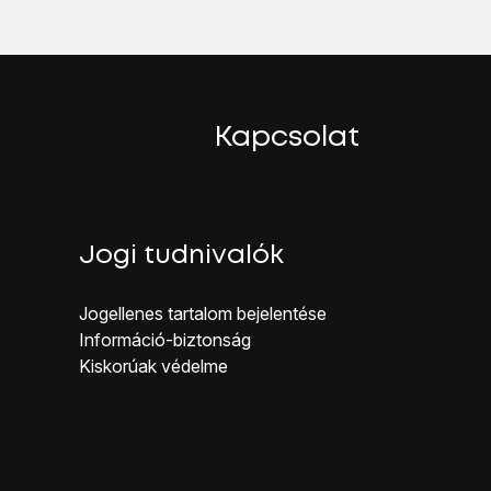
Kapcsolat
Jogi tudnivalók
Jogellenes ta rtalom bejelentése
Inf ormáció-biztonság
Kiskorúak véd elme