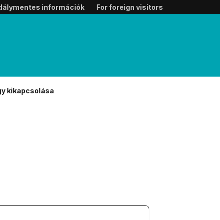
dálymentes információk
For foreign visitors
gy kikapcsolása