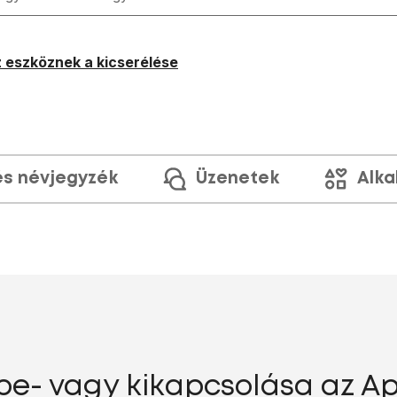
 eszköznek a kicserélése
és névjegyzék
Üzenetek
Alka
be- vagy kikapcsolása az App